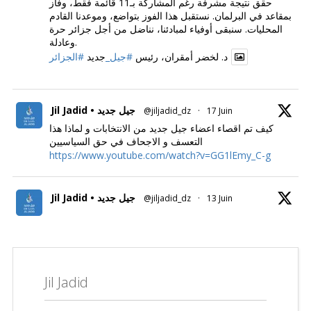
حقق نتيجة مشرفة رغم المشاركة بـ11 قائمة فقط، وفاز
بمقاعد في البرلمان. نستقبل هذا الفوز بتواضع، وموعدنا القادم
المحليات. سنبقى أوفياء لمبادئنا، نناضل من أجل جزائر حرة
وعادلة.
د. لخضر أمقران، رئيس
#جيل_
جديد
#الجزائر
Jil Jadid • جيل جديد
@jiljadid_dz
·
17 Juin
كيف تم اقصاء اعضاء جيل جديد من الانتخابات و لماذا هذا
التعسف و الاجحاف في حق السياسيين
https://www.youtube.com/watch?v=GG1lEmy_C-g
Jil Jadid • جيل جديد
@jiljadid_dz
·
13 Juin
Jil Jadid