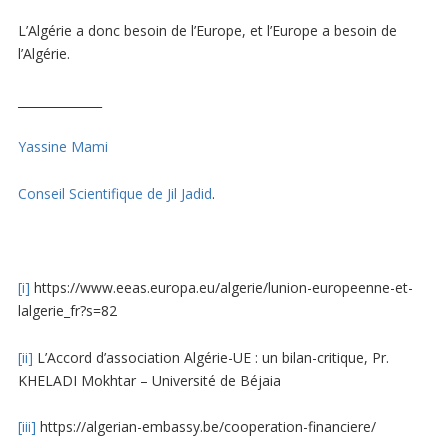
L’Algérie a donc besoin de l’Europe, et l’Europe a besoin de
l’Algérie.
______________
Yassine Mami
Conseil Scientifique de Jil Jadid
.
[i]
https://www.eeas.europa.eu/algerie/lunion-europeenne-et-
lalgerie_fr?s=82
[ii]
L’Accord d’association Algérie-UE : un bilan-critique, Pr.
KHELADI Mokhtar – Université de Béjaia
[iii]
https://algerian-embassy.be/cooperation-financiere/