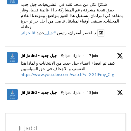
شكرًا لكل من منحنا ثقته في التشريعيات. جيل جديد
حقق نتيجة مشرفة رغم المشاركة بـ11 قائمة فقط، وفاز
بمقاعد في البرلمان. نستقبل هذا الفوز بتواضع، وموعدنا القادم
المحليات. سنبقى أوفياء لمبادئنا، نناضل من أجل جزائر حرة
وعادلة.
د. لخضر أمقران، رئيس
#جيل_
جديد
#الجزائر
Jil Jadid • جيل جديد
@jiljadid_dz
·
17 Juin
كيف تم اقصاء اعضاء جيل جديد من الانتخابات و لماذا هذا
التعسف و الاجحاف في حق السياسيين
https://www.youtube.com/watch?v=GG1lEmy_C-g
Jil Jadid • جيل جديد
@jiljadid_dz
·
13 Juin
Jil Jadid