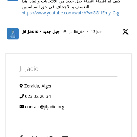
كيف تم اقصاء اعضاء جيل جديد من الانتخابات و لماذا هذا
التعسف و الاجحاف في حق السياسيين
https://www.youtube.com/watch?v=GG1lEmy_C-g
Jil Jadid • جيل جديد
@jiljadid_dz
·
13 Juin
Jil Jadid
Zeralda, Alger
023 32 20 34
contact@jiljadid.org