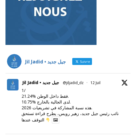
Jil Jadid • جيل جديد
Suivre
Jil Jadid • جيل جديد
@jiljadid_dz
·
12 Juil
1/
21.24% فقط داخل الوطن.
10.75% لدى الجالية بالخارج.
هذه نسبة المشاركة في تشريعيات 2026.
نائب رئيس جيل جديد، زهير رويس، يطرح قراءة تستحق
التوقف عندها