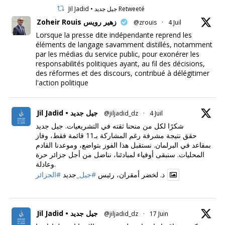
Jil Jadid • جيل جديد Retweeté
Zoheir Rouis زهير رويس
@zrouis
·
4 Juil
Lorsque la presse dite indépendante reprend les
éléments de langage savamment distillés, notamment
par les médias du service public, pour exonérer les
responsabilités politiques ayant, au fil des décisions,
des réformes et des discours, contribué à délégitimer
l'action politique
Jil Jadid • جيل جديد
@jiljadid_dz
·
4 Juil
شكرًا لكل من منحنا ثقته في التشريعيات. جيل جديد
حقق نتيجة مشرفة رغم المشاركة بـ11 قائمة فقط، وفاز
بمقاعد في البرلمان. نستقبل هذا الفوز بتواضع، وموعدنا القادم
المحليات. سنبقى أوفياء لمبادئنا، نناضل من أجل جزائر حرة
وعادلة.
د. لخضر أمقران، رئيس
#جيل_
جديد
#الجزائر
Jil Jadid • جيل جديد
@jiljadid_dz
·
17 Juin