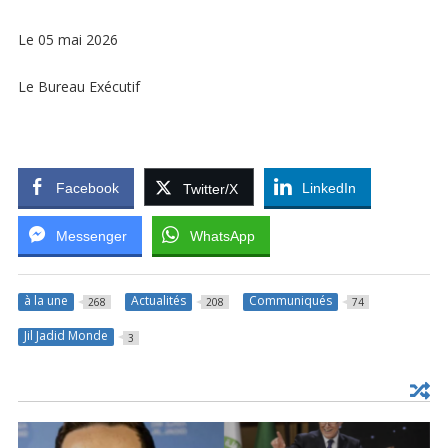
Le 05 mai 2026
Le Bureau Exécutif
Facebook
LinkedIn
Twitter/X
Messenger
WhatsApp
à la une
Actualités
Communiqués
268
208
74
Jil Jadid Monde
3