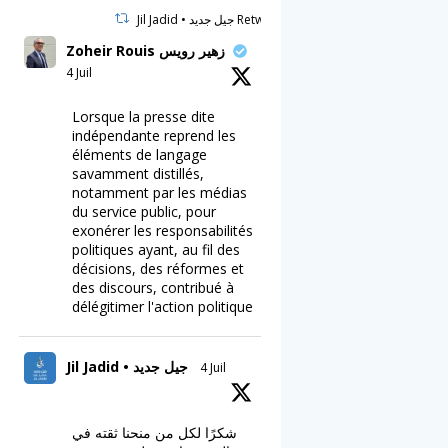
Jil Jadid • جيل جديد Retweeté
Zoheir Rouis زهير رويس
4 Juil
Lorsque la presse dite
indépendante reprend les
éléments de langage
savamment distillés,
notamment par les médias
du service public, pour
exonérer les responsabilités
politiques ayant, au fil des
décisions, des réformes et
des discours, contribué à
délégitimer l'action politique
Jil Jadid • جيل جديد
4 Juil
شكرًا لكل من منحنا ثقته في