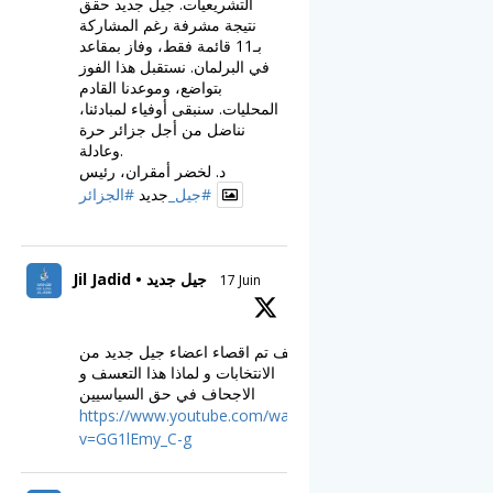
التشريعيات. جيل جديد حقق
نتيجة مشرفة رغم المشاركة
بـ11 قائمة فقط، وفاز بمقاعد
في البرلمان. نستقبل هذا الفوز
بتواضع، وموعدنا القادم
المحليات. سنبقى أوفياء لمبادئنا،
نناضل من أجل جزائر حرة
وعادلة.
د. لخضر أمقران، رئيس
#جيل_
جديد
#الجزائر
Jil Jadid • جيل جديد
17 Juin
كيف تم اقصاء اعضاء جيل جديد من
الانتخابات و لماذا هذا التعسف و
الاجحاف في حق السياسيين
https://www.youtube.com/watch?
v=GG1lEmy_C-g