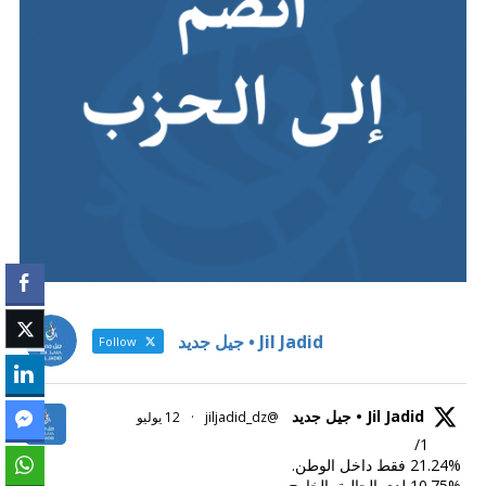
Jil Jadid • جيل جديد
Follow
Jil Jadid • جيل جديد
@jiljadid_dz
·
12 يوليو
1/
21.24% فقط داخل الوطن.
10.75% لدى الجالية بالخارج.