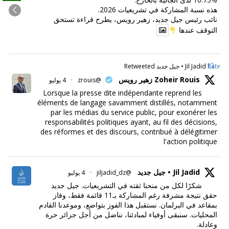
هذه نسبة المشاركة في تشريعيات 2026.
نائب رئيس جيل جديد، زهير رويس، يطرح قراءة تستحق
التوقف عندها
Retweet
Jil Jadid • جيل جديد Retweeted
Zoheir Rouis زهير رويس
@zrouis
·
4 يوليو
Lorsque la presse dite indépendante reprend les
éléments de langage savamment distillés, notamment
par les médias du service public, pour exonérer les
responsabilités politiques ayant, au fil des décisions,
des réformes et des discours, contribué à délégitimer
l'action politique
Jil Jadid • جيل جديد
@jiljadid_dz
·
4 يوليو
شكرًا لكل من منحنا ثقته في التشريعيات. جيل جديد
حقق نتيجة مشرفة رغم المشاركة بـ11 قائمة فقط، وفاز
بمقاعد في البرلمان. نستقبل هذا الفوز بتواضع، وموعدنا القادم
المحليات. سنبقى أوفياء لمبادئنا، نناضل من أجل جزائر حرة
وعادلة.