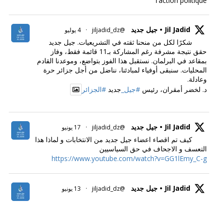
l'action politique
Jil Jadid • جيل جديد
@jiljadid_dz
·
4 يوليو
شكرًا لكل من منحنا ثقته في التشريعيات. جيل جديد
حقق نتيجة مشرفة رغم المشاركة بـ11 قائمة فقط، وفاز
بمقاعد في البرلمان. نستقبل هذا الفوز بتواضع، وموعدنا القادم
المحليات. سنبقى أوفياء لمبادئنا، نناضل من أجل جزائر حرة
وعادلة.
د. لخضر أمقران، رئيس
#جيل_
جديد
#الجزائر
Jil Jadid • جيل جديد
@jiljadid_dz
·
17 يونيو
كيف تم اقصاء اعضاء جيل جديد من الانتخابات و لماذا هذا
التعسف و الاجحاف في حق السياسيين
https://www.youtube.com/watch?v=GG1lEmy_C-g
Jil Jadid • جيل جديد
@jiljadid_dz
·
13 يونيو