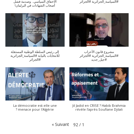
#السياسة_الجزائرية #الجزائر
الاخفاق السياسي.. وصدمة فشل
أصحاب الشهادات في البرلمان!
مشروع قانون الأحزاب
إلى رئيس السلطة الوطنية المستقلة
#السياسة_الجزائرية #الجزائر
للانتخابات بالنيابة #السياسة_الجزائرية
#جيل_جديد
#الجزائر
La démocratie est-elle une
Jil Jadid en CRISE ? Habib Brahmia
menace pour l'Algérie ?
révèle l’après-Soufiane Djilali
»
Suivant
92
/
1