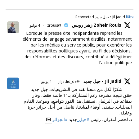
Retweet
Jil Jadid • جيل جديد Retweeted
Zoheir Rouis زهير رويس
@zrouis
·
4 يوليو
Lorsque la presse dite indépendante reprend les
éléments de langage savamment distillés, notamment
par les médias du service public, pour exonérer les
responsabilités politiques ayant, au fil des décisions,
des réformes et des discours, contribué à délégitimer
l'action politique
Jil Jadid • جيل جديد
@jiljadid_dz
·
4 يوليو
شكرًا لكل من منحنا ثقته في التشريعيات. جيل جديد
حقق نتيجة مشرفة رغم المشاركة بـ11 قائمة فقط، وفاز
بمقاعد في البرلمان. نستقبل هذا الفوز بتواضع، وموعدنا القادم
المحليات. سنبقى أوفياء لمبادئنا، نناضل من أجل جزائر حرة
وعادلة.
د. لخضر أمقران، رئيس
#جيل_
جديد
#الجزائر