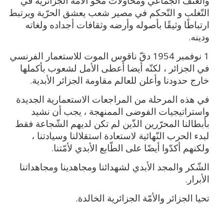
والعنف الجماعي ومحاولات محو الأمّة الجزائرية في
التّغلب و التّحكم في مصير شعب يعشق الحرّية ويرتبط
ارتباطًا وثيقًا بأصوله وأرضه وثقافات أجداده ولغاته
ودينه.
1 نوفمبر 1954 دقّ ناقوس الموت للاستعمار الفرنسي
في الجزائر ، لكنّه أيضا أعطى الأمل لشعوب بأكملها
خارج حدودنا وأعلن للعالم مقاومة الجزائر الأبدية.
في هذه المرحلة من المراجعات الاستعمارية الجديدة
واستراتيجيات الفوضى الممنهجة ، يجب أن نشيد
بأبطالنا المحرّرين الذّين لم تكن لديهم الشّجاعة فقط
لبدء الحرب النّهائية لاستعادة استقلالنا وسيادتنا ،
ولكنهم أكدّوا أيضًا على الطّابع الأبدي لأمّتنا.
الشّكر والمجد الأبدي لشهدائنا ومجاهدينا ومجاهداتنا
الأبرار.
تحيا الجزائر والأمّة الجزائرية الخالدة.