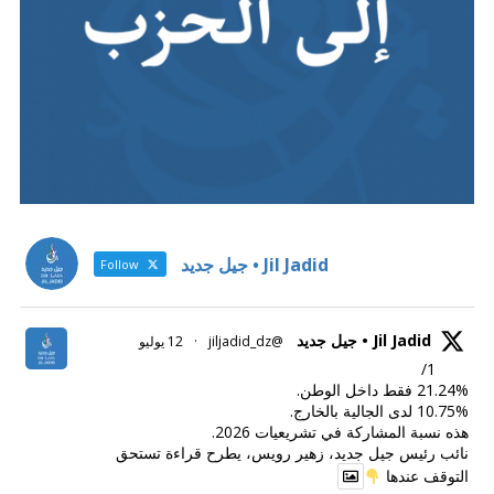
Jil Jadid • جيل جديد
Follow
Jil Jadid • جيل جديد
@jiljadid_dz
·
12 يوليو
1/
21.24% فقط داخل الوطن.
10.75% لدى الجالية بالخارج.
هذه نسبة المشاركة في تشريعيات 2026.
نائب رئيس جيل جديد، زهير رويس، يطرح قراءة تستحق
التوقف عندها