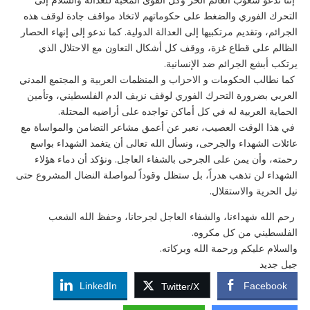
التحرك الفوري والضغط على حكوماتهم لاتخاذ مواقف جادة لوقف هذه
الجرائم، وتقديم مرتكبيها إلى العدالة الدولية. كما ندعو إلى إنهاء الحصار
الظالم على قطاع غزة، ووقف كل أشكال التعاون مع الاحتلال الذي
يرتكب أبشع الجرائم ضد الإنسانية.
كما نطالب الحكومات و الاحزاب و المنظمات العربية و المجتمع المدني
العربي بضرورة التحرك الفوري لوقف نزيف الدم الفلسطيني، وتأمين
الحماية العربية له في كل أماكن تواجده على أراضيه المحتلة.
في هذا الوقت العصيب، نعبر عن أعمق مشاعر التضامن والمواساة مع
عائلات الشهداء والجرحى، ونسأل الله تعالى أن يتغمد الشهداء بواسع
رحمته، وأن يمن على الجرحى بالشفاء العاجل. ونؤكد أن دماء هؤلاء
الشهداء لن تذهب هدراً، بل ستظل وقوداً لمواصلة النضال المشروع حتى
نيل الحرية والاستقلال.
رحم الله شهداءنا، والشفاء العاجل لجرحانا، وحفظ الله الشعب
الفلسطيني من كل مكروه.
والسلام عليكم ورحمة الله وبركاته.
جيل جديد
LinkedIn
Facebook
Twitter/X