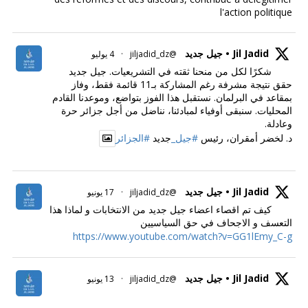
l'action politique
Jil Jadid • جيل جديد
@jiljadid_dz
·
4 يوليو
شكرًا لكل من منحنا ثقته في التشريعيات. جيل جديد
حقق نتيجة مشرفة رغم المشاركة بـ11 قائمة فقط، وفاز
بمقاعد في البرلمان. نستقبل هذا الفوز بتواضع، وموعدنا القادم
المحليات. سنبقى أوفياء لمبادئنا، نناضل من أجل جزائر حرة
وعادلة.
د. لخضر أمقران، رئيس
#جيل_
جديد
#الجزائر
Jil Jadid • جيل جديد
@jiljadid_dz
·
17 يونيو
كيف تم اقصاء اعضاء جيل جديد من الانتخابات و لماذا هذا
التعسف و الاجحاف في حق السياسيين
https://www.youtube.com/watch?v=GG1lEmy_C-g
Jil Jadid • جيل جديد
@jiljadid_dz
·
13 يونيو