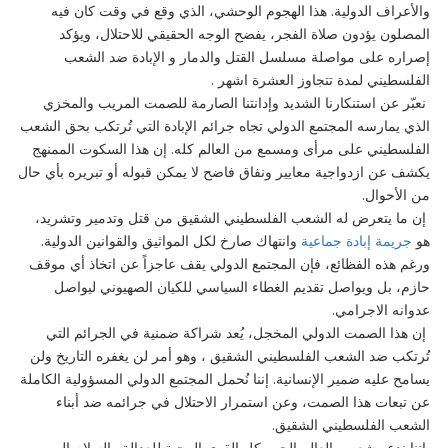
والأعراف الدولية. هذا الهجوم الوحشي، الذي وقع في وقت كان فيه
المصلون يؤدون صلاة الفجر، يفضح الوجه الحقيقي للاحتلال، ويؤكد
إصراره على مواصلة مسلسل القتل والدمار و الإبادة ضد الشعب
الفلسطيني لمدة تتجاوز العشرة اشهر .
نعبّر عن استنكارنا الشديد وإدانتنا الصارمة للصمت المريب والمخزي
الذي يمارسه المجتمع الدولي تجاه جرائم الإبادة التي تُرتكب بحق الشعب
الفلسطيني على مرأى ومسمع من العالم كله. إن هذا السكوت الممنهج
يكشف عن ازدواجية معايير ونفاق فاضح لا يمكن قبوله أو تبريره بأي حال
من الأحوال.
إن ما يتعرض له الشعب الفلسطيني الشقيق من قتل وتدمير وتشريد،
هو
جريمة إبادة جماعية
وانتهاك صارخ لكل المواثيق والقوانين الدولية.
ورغم هذه الفظائع، فإن المجتمع الدولي يقف عاجزاً عن اتخاذ أي موقف
حازم، بل ويواصل تقديم الغطاء السياسي للكيان الصهيوني ليواصل
عدوانه الاجرامي.
إن هذا الصمت الدولي المخجل، يُعد شراكة ضمنية في الجرائم التي
تُرتكب ضد الشعب الفلسطيني الشقيق ، وهو أمر لن يغفره التاريخ ولن
يسامح عليه ضمير الإنسانية. إننا نُحمل المجتمع الدولي المسؤولية الكاملة
عن تبعات هذا الصمت، وعن استمرار الاحتلال في جرائمه ضد أبناء
الشعب الفلسطيني الشقيق.
إننا ندعو شعوب العالم الحر وكل القوى المحبة للعدالة والسلام إلى