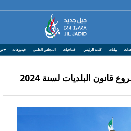
دات
بيانات
كلمة الرئيس
افتتاحيات
المجلس العلمي
فيديوهات
توا
انون البلديات لسنة 2024