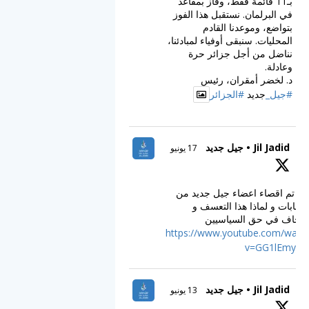
بـ11 قائمة فقط، وفاز بمقاعد
في البرلمان. نستقبل هذا الفوز
بتواضع، وموعدنا القادم
المحليات. سنبقى أوفياء لمبادئنا،
نناضل من أجل جزائر حرة
وعادلة.
د. لخضر أمقران، رئيس
#جيل_
جديد
#الجزائر
Jil Jadid • جيل جديد
17 يونيو
ف تم اقصاء اعضاء جيل جديد من
انتخابات و لماذا هذا التعسف و
اجحاف في حق السياسيين
https://www.youtube.com/watc
v=GG1lEmy_C
Jil Jadid • جيل جديد
13 يونيو