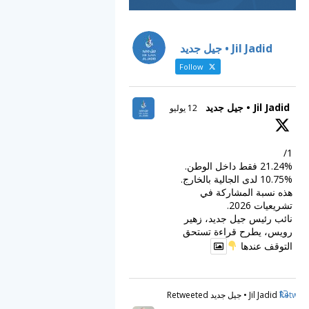
Jil Jadid • جيل جديد
Follow
Jil Jadid • جيل جديد
12 يوليو
1/
21.24% فقط داخل الوطن.
10.75% لدى الجالية بالخارج.
هذه نسبة المشاركة في
تشريعيات 2026.
نائب رئيس جيل جديد، زهير
رويس، يطرح قراءة تستحق
التوقف عندها
Retweet
Jil Jadid • جيل جديد Retweeted