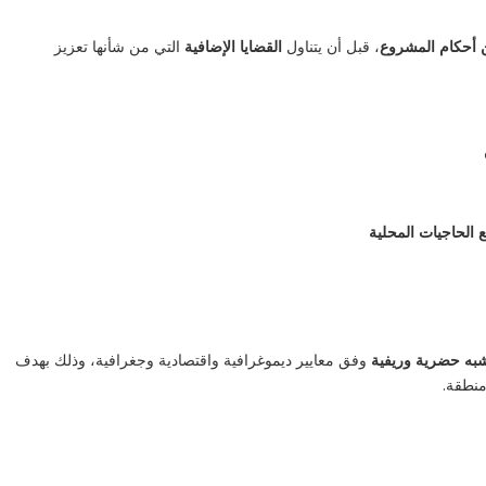
أحكام المشروع
، قبل أن يتناول
القضايا الإضافية
التي من شأنها تعزيز
 الحاجيات المحلية
كي
ال
ال
به حضرية وريفية
وفق معايير ديموغرافية واقتصادية وجغرافية، وذلك بهدف
h?
نطقة.
-g