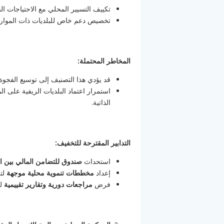
تكييف التسيير المحلي مع الاحتياجات الف
تخصيص دعم خاص للبلديات ذات الموارد ال
المخاطر المحتملة:
قد يؤدي هذا التصنيف إلى توسيع الفجوة ب
استمرار اعتماد البلديات الريفية على ال
الذاتية.
التدابير المقترحة للتخفيف:
استحداث
صندوق للتضامن المالي بين ال
إعداد
مخططات تنموية محلية موجهة
لتل
فرض
مراجعات دورية وتقارير تقييمية
لض