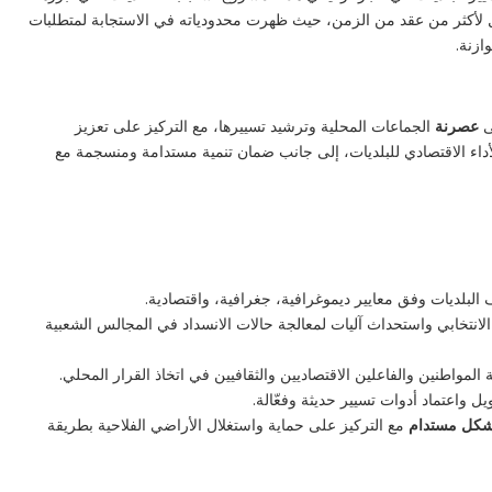
 ساري المفعول لأكثر من عقد من الزمن، حيث ظهرت محدودياته في الاستجابة لمتطلبات
ازنة.
ى
عصرنة
الجماعات المحلية وترشيد تسييرها، مع التركيز على تعزيز
أداء الاقتصادي للبلديات، إلى جانب ضمان تنمية مستدامة ومنسجمة مع
لبلديات وفق معايير ديموغرافية، جغرافية، واقتصادية.
الانتخابي واستحداث آليات لمعالجة حالات الانسداد في المجالس الشعبية
مواطنين والفاعلين الاقتصاديين والثقافيين في اتخاذ القرار المحلي.
يل واعتماد أدوات تسيير حديثة وفعّالة.
 بشكل مستدام
مع التركيز على حماية واستغلال الأراضي الفلاحية بطريقة