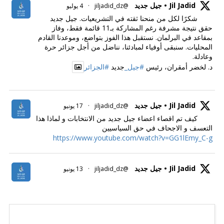
Jil Jadid • جيل جديد
@jiljadid_dz
·
4 يوليو
شكرًا لكل من منحنا ثقته في التشريعيات. جيل جديد
حقق نتيجة مشرفة رغم المشاركة بـ11 قائمة فقط، وفاز
بمقاعد في البرلمان. نستقبل هذا الفوز بتواضع، وموعدنا القادم
المحليات. سنبقى أوفياء لمبادئنا، نناضل من أجل جزائر حرة
وعادلة.
د. لخضر أمقران، رئيس
#جيل_
جديد
#الجزائر
Jil Jadid • جيل جديد
@jiljadid_dz
·
17 يونيو
كيف تم اقصاء اعضاء جيل جديد من الانتخابات و لماذا هذا
التعسف و الاجحاف في حق السياسيين
https://www.youtube.com/watch?v=GG1lEmy_C-g
Jil Jadid • جيل جديد
@jiljadid_dz
·
13 يونيو