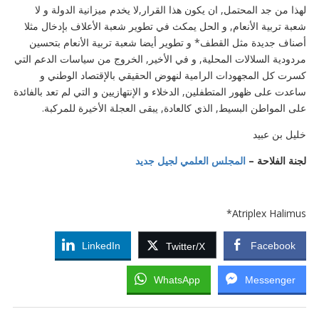
لهذا من جد المحتمل, ان يكون هذا القرار,لا يخدم ميزانية الدولة و لا
شعبة تربية الأنعام, و الحل يمكث في تطوير شعبة الأعلاف بإدخال مثلا
أصناف جديدة مثل القطف* و تطوير أيضا شعبة تربية الأنعام بتحسين
مردودية السلالات المحلية, و في الأخير, الخروج من سياسات الدعم التي
كسرت كل المجهودات الرامية لنهوض الحقيقي بالإقتصاد الوطني و
ساعدت على ظهور المتطفلين, الدخلاء و الإنتهازيين و التي لم تعد بالفائدة
على المواطن البسيط, الذي كالعادة, يبقى العجلة الأخيرة للمركبة.
خليل بن عبيد
لجنة الفلاحة –
المجلس العلمي لجيل جديد
Atriplex Halimus*
LinkedIn
Facebook
Twitter/X
WhatsApp
Messenger