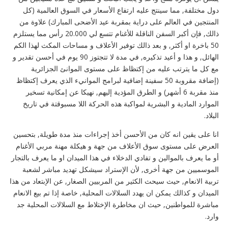
دول مختلفة, مما سينتج عليه ارتفاع الأسعار في السوق العالمية (كل
المنتجين في العالم على دراية بمقربة عيد الأضحى المبارك) علاوة من
ذالك, فإن أكبر السفن الناقلة للأغنام تتسع لي 20.000 رأس مما يستلزم
50 باخرة او أكثر, و بعد ذالك توفير الأعلاف و مساحات المكث لهذا الكم
الهائل, و هذا و أعيد تذكيره, في مدة لا تتجتوز 90 يوم في أحسن تقدير و
مع كل ما يترتب عليه من إكتظاظ على مستوى الموانئ الجزائرية
(إضافة مقروبة 50 سفينة إضافية لبرامج الموانيء الذي يعرف إكتظاظ
منذ مقربة 6 أشهر) و الطرق المؤدية إليهم, نهيكا عن إمكانية تسخير
الموارد المادية و البشرية لمواكبة هذه الحركة اللا مسبوقتة في تاريخ
البلاد.
انا على يقين انه كان من الأحسن أخذ إجراءات منذ مدة طويلة, بتحسين
العرض على مستوى سوق الأعلاف من جهة و هيكلة مهنة مربي الأغنام
أو ما يعرف بالموالين و تفادي الدخلاء في هذا الميدان او ما يعرف بالتجار
الموسميين من جهة أخرى, لأن الإستراد سيشكل تهديد مباشر لشعبة
تربية الانعام, حيث سيحث الكثير من المربيين الصغار, عن الإبتعاد من هذا
الميدان و كذالك يمكن ان يهدد السلالات المحلية, خاصة إذا تم بيع الانعام
مباشرة للمواطنين, حيث ان مخاطرة الإختلاط مع السلالات المحلية جد
وارد.