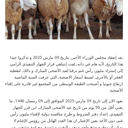
بعد إنعقاد مجلس الوزراء الأخير, بتاريخ 09 مارس 2025 و تذكروا جيدا
هذا التاريخ, لأنه هام في ذاته, لفت إنتباهي قرار الجهاز التنفيذي الرامي
إلى إستراد مليون رأس غنم ترقبا لعيد الأضحى المبارك و ذالك, لتغطية
العجز أو بالأحرى, لضبط أسعار الاضحية, التي عرفت السنة الماضية
ارتفاع جنونيا و أصبحت الطبقة الوسطى من المجتمع غير قادرة على إقتاء
الأضحية.
نعود الان إلى تاريخ 09 مارس 2025 الموافق إلى 09 رمضان 1446, ما
يعني أقل من 90 يوم من تاريخ عيد الأضحى المبارك, اين قرر الجهاز
التنفيذي, إعداد دفتر الشروط و طرح مناقسة دولية لإقتناء مليون رأس
غنم, دون الأخذ بعين الإعتبار ان هذا العدد الهائل من رؤوس الإغنام لا
يمكن أن يوفره منتج واحد و يجب البحث و تنسيق مع عدة منتيجين من