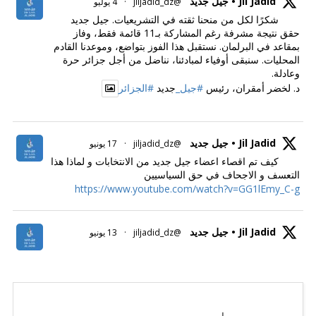
Jil Jadid • جيل جديد
@jiljadid_dz
·
4 يوليو
شكرًا لكل من منحنا ثقته في التشريعيات. جيل جديد
حقق نتيجة مشرفة رغم المشاركة بـ11 قائمة فقط، وفاز
بمقاعد في البرلمان. نستقبل هذا الفوز بتواضع، وموعدنا القادم
المحليات. سنبقى أوفياء لمبادئنا، نناضل من أجل جزائر حرة
وعادلة.
د. لخضر أمقران، رئيس
#جيل_
جديد
#الجزائر
Jil Jadid • جيل جديد
@jiljadid_dz
·
17 يونيو
كيف تم اقصاء اعضاء جيل جديد من الانتخابات و لماذا هذا
التعسف و الاجحاف في حق السياسيين
https://www.youtube.com/watch?v=GG1lEmy_C-g
Jil Jadid • جيل جديد
@jiljadid_dz
·
13 يونيو