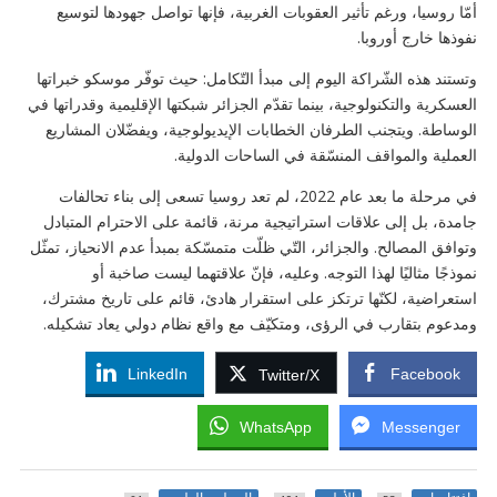
أمّا روسيا، ورغم تأثير العقوبات الغربية، فإنها تواصل جهودها لتوسيع
نفوذها خارج أوروبا.
وتستند هذه الشّراكة اليوم إلى مبدأ التّكامل: حيث توفّر موسكو خبراتها
العسكرية والتكنولوجية، بينما تقدّم الجزائر شبكتها الإقليمية وقدراتها في
الوساطة. ويتجنب الطرفان الخطابات الإيديولوجية، ويفضّلان المشاريع
العملية والمواقف المنسّقة في الساحات الدولية.
في مرحلة ما بعد عام 2022، لم تعد روسيا تسعى إلى بناء تحالفات
جامدة، بل إلى علاقات استراتيجية مرنة، قائمة على الاحترام المتبادل
وتوافق المصالح. والجزائر، التّي ظلّت متمسّكة بمبدأ عدم الانحياز، تمثّل
نموذجًا مثاليًا لهذا التوجه. وعليه، فإنّ علاقتهما ليست صاخبة أو
استعراضية، لكنّها ترتكز على استقرار هادئ، قائم على تاريخ مشترك،
ومدعوم بتقارب في الرؤى، ومتكيّف مع واقع نظام دولي يعاد تشكيله.
LinkedIn
Facebook
Twitter/X
WhatsApp
Messenger