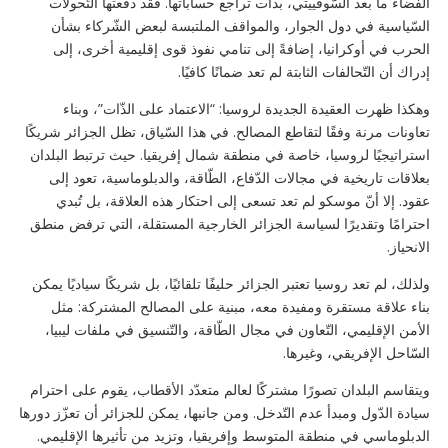
الفضاء ما بعد السّوفييتي، بدأت تراجع حساباتها. فقد دفعتها التّحولات
السّياسية في دول الجوار، والمواقف الملتبسة لبعض الشّركاء بشأن
الحرب في أوكرانيا، إضافةً إلى تنامي نفوذ قوى إقليمية أخرى، إلى
إدراك أن التّحالفات الثابتة لم تعد ضمانًا كافيًا.
وهكذا ظهرت العقيدة الجديدة لروسيا: “الاعتماد على الذّات”، وبناء
تعاونات مرنة وفقًا لتقاطع المصالح. في هذا السّياق، تظل الجزائر شريكًا
استراتيجيًا لروسيا، خاصة في منطقة شمال إفريقيا. حيث ترتبط البلدان
بعلاقات تاريخية في مجالات الدّفاع، الطّاقة، والدبلوماسية، تعود إلى
عقود. إلا أنّ موسكو لم تعد تسعى إلى احتكار هذه العلاقة، بل تُبدي
احترامًا وتقديرًا لسياسة الجزائر الخارجية المستقلة، التي ترفض منطق
الانحياز.
ولذلك، لم تعد روسيا تعتبر الجزائر حليفًا تلقائيًا، بل شريكًا سياديًا يمكن
بناء علاقة مستقرة ومفيدة معه، مبنية على المصالح المشتركة: مثل
الأمن الإقليمي، التّعاون في مجال الطّاقة، والتّنسيق في ملفات ليبيا،
السّاحل الإفريقي، وغيرها.
ويتقاسم البلدان تصورًا مشتركًا لعالم متعدّد الأقطاب، يقوم على احترام
سيادة الدّول ومبدأ عدم التّدخل. ومن جانبها، يمكن للجزائر أن تعزّز دورها
الدبلوماسي في منطقة المتوسط وإفريقيا، وتزيد من تأثيرها الإقليمي.