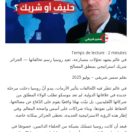
Temps de lecture :
2
minutes
في عالم يشهد تحوّلات متسارعة، تعيد روسيا رسم تحالفاتها — الجزائر
شريك استراتيجي بمنطق المصالح
بقلم سمير شريفي – يوليو 2025
في عالم تتغيّر فيه التّحالفات بتأثير الأزمات، يبدو أنّ روسيا دخلت مرحلة
جديدة في علاقاتها الدولية. لم تعد موسكو تطلب الولاء المطلق من
شركائها التّقليديين، بل تبنّت نهجًا واقعيًا يقوم على الدّفاع عن مصالحها،
الحفاظ على نفوذها، وبناء شراكات على أسس واضحة المعالم. وفي
إطار هذه الرؤية الاستراتيجية الجديدة، تحظى الجزائر بمكانة خاصة.
فبعد أن كانت روسيا تتمسّك بشبكة من الحلفاء الدائمين، خصوصًا في