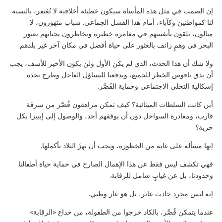
إن الصمت في مثل هذه المأساة سيكون خطيئة أخلاقية لا تُغتفر، بالنسبة
لنا كمواطنين وكآباء، أمام هذا الفشل الجماعي. شباب متهورون، لا
مبالون، يلقون بأنفسهم في مغامرة خطيرة ويخاطرون بحياتهم بعبور
البحر في وهمٍ زائف بالعثور على حياة أفضل في مكان آخر غير بلدهم.
ولا شك أن هذا الحدث، الذي لم يكن الأول ولن يكون الأخير للأسف، يجب
أن يدق ناقوس الخطر للجميع، ويدفعنا للتساؤل العاجل وطرح بحدة
إشكالية التخلي الاجتماعي وحماية القُصَّر.
أين كانت السلطات المينائية؟ كيف تمكن مراهقون قُصَّر من سرقة
قارب، ومغادرة السواحل دون أن يوقفهم أحد، والوصول إلى إيبيزا بكل
حرية؟
إنها مسألة على غاية من الخطورة، ويجب أن تهزّ البلاد بأكملها.
فهي تكشف ليس فقط عن هذا الإهمال الصارخ في حماية حياة أطفالنا
وحدودنا، بل عن غيابٍ شامل للرقابة.
إنه ليس مجرد حادث عابر، بل هو عار وطني.
عندما يتمكن قُصَّر، بالكاد خرجوا من الطفولة، من خداع «الرقابة»