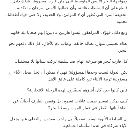
ومواجهة البحر الأبيض المتوسط على متن قارب مسروق، فذلك دليل
قاطع على أن السلطات غائبة، وأن خطابها الأمني سرعان ما تكذبه
الحقيقة المرة التي تُظهر أن لا الموانئ، ولا الحدود، ولا حتى حياة أطفالنا،
محمية.
ومع ذلك، فهؤلاء المراهقون ليسوا هاربين عاديين: إنهم ضحايا بلد خانهم.
نظام تعليمي منهار، بطالة خانقة، وغياب تام للآفاق، كل ذلك دفعهم نحو
البحر.
كل قارب يُبحر هو صرخة اتهام ضد سلطة تركت شبابها بلا مستقبل.
لكن الدولة ليست وحدها المسؤولة؛ فهي لا يمكن أن تحل محل الآباء. إن
مسؤولية تربية الأبناء تقع كاملة على عاتق الأهل.
فأين كانوا حين كان أبناؤهم يُحضّرون لهذه الرحلة الانتحارية؟
كيف يمكن تفسير صمت عائلات تسمح، بل وتغض الطرف أحياناً، عن
إلقاء أبنائها القُصَّر في غمار الموت وسط البحر؟
إن السلطة الأبوية ليست تفصيلاً، بل واجب مقدس. والتخلي عنها يجعل
الآباء شركاء في هذه المأساة الجماعية.