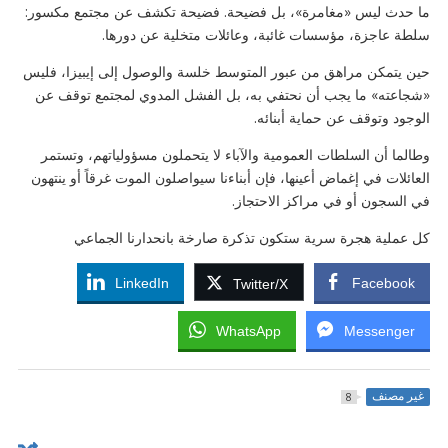
ما حدث ليس «مغامرة»، بل فضيحة. فضيحة تكشف عن مجتمع مكسور:
سلطة عاجزة، مؤسسات غائبة، وعائلات متخلية عن دورها.
حين يتمكن مراهق من عبور المتوسط خلسة والوصول إلى إيبيزا، فليس
«شجاعته» ما يجب أن نحتفي به، بل الفشل المدوي لمجتمع توقف عن
الوجود وتوقف عن حماية أبنائه.
وطالما أن السلطات العمومية والآباء لا يتحملون مسؤولياتهم، وتستمر
العائلات في إغماض أعينها، فإن أبناءنا سيواصلون الموت غرقاً أو ينتهون
في السجون أو في مراكز الاحتجاز.
كل عملية هجرة سرية ستكون تذكرة صارخة بانحدارنا الجماعي
LinkedIn
Facebook
Twitter/X
WhatsApp
Messenger
غير مصنف
8