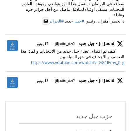
بمقاعد في البرلمان. نستقبل هذا الفوز بتواضع، وموعدنا القادم
المحليات. سنبقى أوفياء لمبادئنا، نناضل من أجل جزائر حرة
وعادلة.
د. لخضر أمقران، رئيس
#جيل_
جديد
#الجزائر
Jil Jadid • جيل جديد
@jiljadid_dz
·
17 يونيو
كيف تم اقصاء اعضاء جيل جديد من الانتخابات و لماذا هذا
التعسف و الاجحاف في حق السياسيين
https://www.youtube.com/watch?v=GG1lEmy_C-g
Jil Jadid • جيل جديد
@jiljadid_dz
·
13 يونيو
حزب جيل جديد