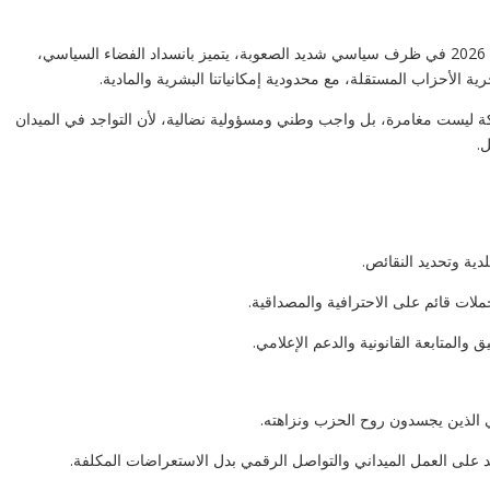
نقترب من الانتخابات التشريعية والمحلية لسنة 2026 في ظرف سياسي شديد الصعوبة، يتميز بانسداد الفضاء السياسي،
ة الأحزاب المستقلة، مع محدودية إمكانياتنا البشرية والمادية.
كة ليست مغامرة، بل واجب وطني ومسؤولية نضالية، لأن التواجد في الميدان
.
دية وتحديد النقائص.
ات قائم على الاحترافية والمصداقية.
والمتابعة القانونية والدعم الإعلامي.
 الذين يجسدون روح الحزب ونزاهته.
تمد على العمل الميداني والتواصل الرقمي بدل الاستعراضات المكلفة.