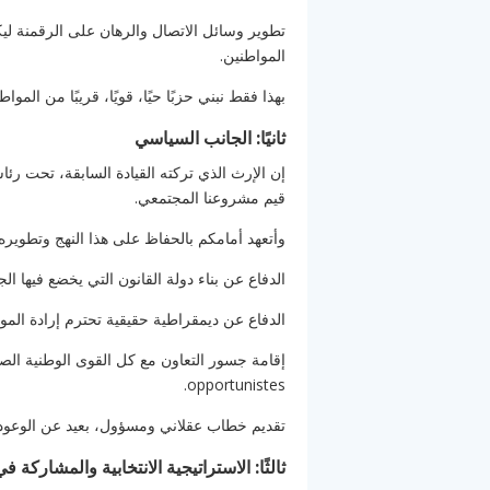
تطوير وسائل الاتصال والرهان على الرقمنة ليك
المواطنين.
بهذا فقط نبني حزبًا حيًا، قويًا، قريبًا من الم
ثانيًا: الجانب السياسي
إن الإرث الذي تركته القيادة السابقة، تحت رئاس
قيم مشروعنا المجتمعي.
وأتعهد أمامكم بالحفاظ على هذا النهج وتطويره
الدفاع عن بناء دولة القانون التي يخضع فيها ال
الدفاع عن ديمقراطية حقيقية تحترم إرادة المو
إقامة جسور التعاون مع كل القوى الوطنية الصاد
opportunistes.
تقديم خطاب عقلاني ومسؤول، بعيد عن الوعود ال
ثالثًا: الاستراتيجية الانتخابية والمشاركة في ان