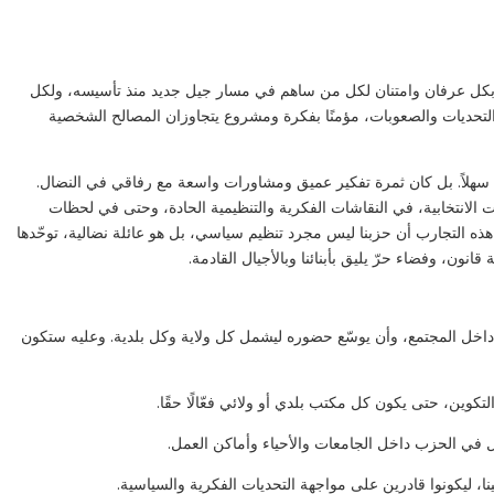
ئي بكل عرفان وامتنان لكل من ساهم في مسار جيل جديد منذ تأسيسه، ولكل
لتحديات والصعوبات، مؤمنًا بفكرة ومشروع يتجاوزان المصالح الشخصية
 سهلاً. بل كان ثمرة تفكير عميق ومشاورات واسعة مع رفاقي في النضال.
ات الانتخابية، في النقاشات الفكرية والتنظيمية الحادة، وحتى في لحظات
 هذه التجارب أن حزبنا ليس مجرد تنظيم سياسي، بل هو عائلة نضالية، توحّدها
انون، وفضاء حرّ يليق بأبنائنا وبالأجيال القادمة.
كي
ال
 داخل المجتمع، وأن يوسّع حضوره ليشمل كل ولاية وكل بلدية. وعليه ستكون
ال
h?
-g
لتكوين، حتى يكون كل مكتب بلدي أو ولائي فعّالًا حقًا.
ل في الحزب داخل الجامعات والأحياء وأماكن العمل.
ا، ليكونوا قادرين على مواجهة التحديات الفكرية والسياسية.