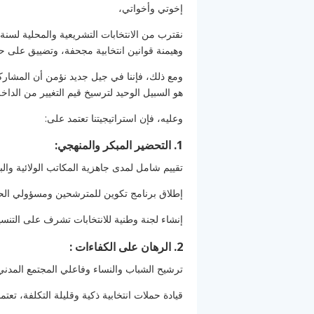
إخوتي وأخواتي،
وهيمنة قوانين انتخابية مجحفة، وتضييق على حري
ومع ذلك، فإننا في جيل جديد نؤمن أن المشار
هو السبيل الوحيد لترسيخ قيم التغيير من الداخل
وعليه، فإن استراتيجيتنا تعتمد على:
1. التحضير المبكر والمنهجي:
تقييم شامل لمدى جاهزية المكاتب الولائية والبل
إطلاق برنامج تكوين للمترشحين ومسؤولي الحمل
إنشاء لجنة وطنية للانتخابات تشرف على التنسيق 
2. الرهان على الكفاءات :
ترشيح الشباب والنساء وفاعلي المجتمع المدني
قيادة حملات انتخابية ذكية وقليلة التكلفة، تع