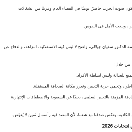
ون صوت الحزب حاضرًا يوميًا في الفضاء العام وقريبًا من انشغالات
واطن، ويبعث الأمل في النفوس.
ة الدكتور سفيان جيلالي، واضح لا لبس فيه: الاستقلالية، النزاهة، والدفاع عن
 من خلال:
جميع للعدالة وليس لسلطة الأفراد.
اطن، وتحمي حرية التعبير، وتعزز مكانة الصحافة المستقلة.
قة المؤمنة بالتغيير السلمي، بعيدًا عن الشعبوية والاصطفافات الإنتهازية
كاذبة، يعكس صدقنا مع شعبنا، لأن المصداقية رأسمال ثمين لا يُعوَّض.
تخابات 2026