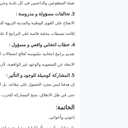
تعبئة المتطوعين والداعمين في كل بلدية وحي
3. تحالفات مسؤولة و مدروسة :
الانفتاح على القوى الوطنية والمدنية النزيهة الت
إقامة تنسيقات محلية قائمة على البرامج لا عل
4. خطاب انتخابي واقعي و مسؤول :
تقديم برامج انتخابية ملموسة تُعالج انشغالات ا
الابتعاد عن الشعبوية والوعود غير الواقعية، لأ
5. المشاركة كوسيلة للوجود و التأثير :
إن هدفنا ليس مجرد الحصول على مقاعد، بل ال
حتى في ظل الانغلاق، تمنح المشاركة للحزب 
الخاتمة:
إخوتي وأخواتي،
طريقنا لن يكون سهلًا، لكننا في جيل جديد اخترن