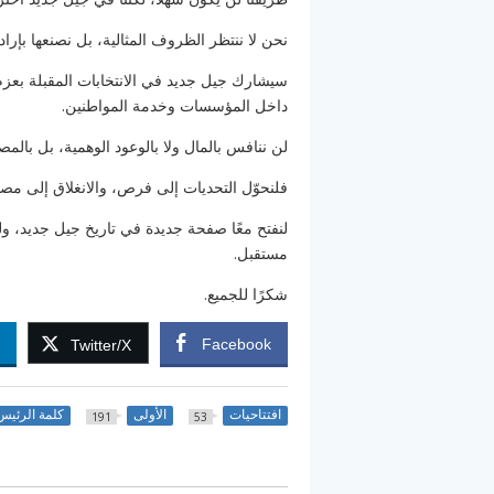
نحن لا ننتظر الظروف المثالية، بل نصنعها بإرادتن
سيشارك جيل جديد في الانتخابات المقبلة بعز
داخل المؤسسات وخدمة المواطنين.
لن ننافس بالمال ولا بالوعود الوهمية، بل بالمص
فلنحوّل التحديات إلى فرص، والانغلاق إلى مصدر
لنفتح معًا صفحة جديدة في تاريخ جيل جديد، ول
مستقبل.
شكرًا للجميع.
n
Facebook
Twitter/X
افتتاحيات
الأولى
كلمة الرئيس
191
53