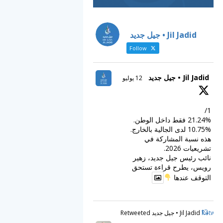
Jil Jadid • جيل جديد
Follow
Jil Jadid • جيل جديد
12 يوليو
1/
21.24% فقط داخل الوطن.
10.75% لدى الجالية بالخارج.
هذه نسبة المشاركة في
تشريعيات 2026.
نائب رئيس جيل جديد، زهير
رويس، يطرح قراءة تستحق
التوقف عندها
Retweet
Jil Jadid • جيل جديد Retweeted