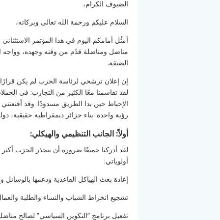
الضيوف الكرام،
السلام عليكم ورحمة الله تعالى وبركاته،
أمثُل أمامكم اليوم في هذا المؤتمر الاستثنا
مناضل ومناضلة قدّم من وقته وجهده، وواجه ا
الضيقة.
إن إعلان ترشحي لرئاسة الحزب لم يكن قرارًا
لقد تقاسمنا معًا الكثير من التجارب: في الحمل
الإحباط حين بدا الطريق مسدودًا. وقد أقنعتني
رؤية واحدة: بناء جزائر ديمقراطية حقيقية، دولة ق
أولاً: الجانب التنظيمي والهيكلي:
لقد أدركنا جميعًا ضرورة أن يتجذر الحزب أكثر
أولوياتي:
إعادة بعث الهياكل القاعدية ودعمها بالوسائل وا
تشجيع انخراط الشباب والنساء والطلبة والعما
تفعيل برنامج “التكوين السياسي” لصالح مناضلين