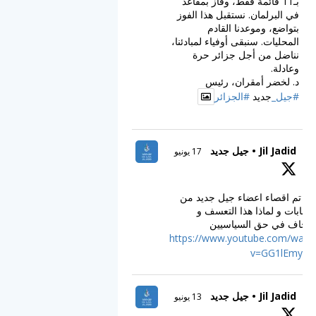
بـ11 قائمة فقط، وفاز بمقاعد
في البرلمان. نستقبل هذا الفوز
بتواضع، وموعدنا القادم
المحليات. سنبقى أوفياء لمبادئنا،
نناضل من أجل جزائر حرة
وعادلة.
د. لخضر أمقران، رئيس
#جيل_
جديد
#الجزائر
Jil Jadid • جيل جديد
17 يونيو
ف تم اقصاء اعضاء جيل جديد من
انتخابات و لماذا هذا التعسف و
اجحاف في حق السياسيين
https://www.youtube.com/watc
v=GG1lEmy_C
Jil Jadid • جيل جديد
13 يونيو