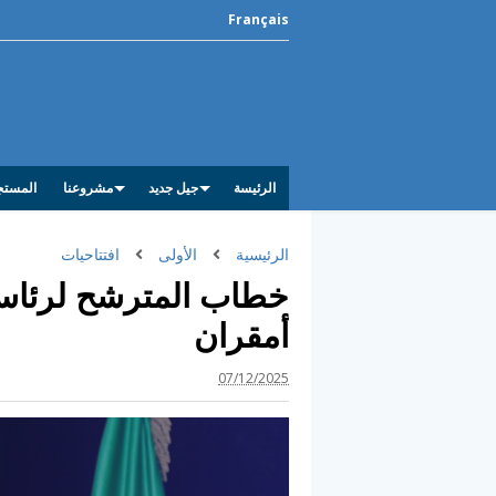
Français
الرئيسة
جيل جديد
مشروعنا
المستج
الرئيسية
الأولى
افتتاحيات
خطاب المترشح لرئاسة
أمقران
07/12/2025