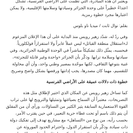
ويعتبر أن هذه المبادرة، التي نُظّمت على الأراضي الفرنسية، تشكّل
اعتداءً خطيراً على وحدة الجزائر وسيادتها وسلامتها الإقليمية، ولا يمكن
اعتبارها مجرد خطوة رمزية.
بقلم: نوال ثابت / ميديا ناو بلوس
وفي ردّ له، شدّد زهير رويس منذ البداية على أن هذا الإعلان المزعوم
لـ«استقلال منطقة القبائل» ليس عملاً عابراً ولا استفزازاً فولكلورياً.
فبحسبه، يمثّل ذلك تشكيكاً مباشراً في الوحدة الوطنية الجزائرية، وفي
سيادتها وسلامة ترابها. وذكّر بأن الجزائر «واحدة وغير قابلة للتجزئة»،
غنية بتنوعها الثقافي، لكنها موحّدة بمصير وطني واحد، وأن أي محاولة
للتقسيم، مهما كان مصدرها، يجب إدانتها ورفضها بشكل واضح وصريح.
خطوة ذات دلالات عميقة على الأراضي الفرنسية
كما تساءل زهير رويس عن المكان الذي اختير لإطلاق مثل هذه
التصريحات، معتبراً أن السماح بصياغتها وتمثيلها والترويج لها على تراب
القوة الاستعمارية السابقة يثير الكثير من التساؤلات. ورأى أن من المقلق
أن يتم ذلك باسم أو تحت غطاء حرية التعبير، في حين يقترب الأمر،
بحسب رأيه، من نوع من «التساهل» مع مشاريع تهدف إلى تفكيك دولة
ذات سيادة. وذكّر بأن استقرار الدول، واحترام الحدود الموروثة عن