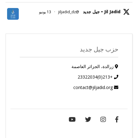
Jil Jadid • جيل جديد
@jiljadid_dz
·
13 يونيو
حزب جيل جديد
زرالدة، الجزائر العاصمة
+213(0)23322034
contact@jiljadid.org