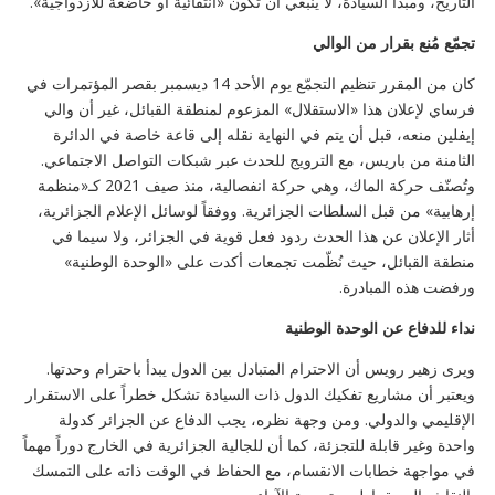
التاريخ، ومبدأ السيادة، لا ينبغي أن تكون «انتقائية أو خاضعة للازدواجية».
تجمّع مُنع بقرار من الوالي
كان من المقرر تنظيم التجمّع يوم الأحد 14 ديسمبر بقصر المؤتمرات في
فرساي لإعلان هذا «الاستقلال» المزعوم لمنطقة القبائل، غير أن والي
إيفلين منعه، قبل أن يتم في النهاية نقله إلى قاعة خاصة في الدائرة
الثامنة من باريس، مع الترويج للحدث عبر شبكات التواصل الاجتماعي.
وتُصنّف حركة الماك، وهي حركة انفصالية، منذ صيف 2021 كـ«منظمة
إرهابية» من قبل السلطات الجزائرية. ووفقاً لوسائل الإعلام الجزائرية،
أثار الإعلان عن هذا الحدث ردود فعل قوية في الجزائر، ولا سيما في
منطقة القبائل، حيث نُظّمت تجمعات أكدت على «الوحدة الوطنية»
ورفضت هذه المبادرة.
نداء للدفاع عن الوحدة الوطنية
ويرى زهير رويس أن الاحترام المتبادل بين الدول يبدأ باحترام وحدتها.
ويعتبر أن مشاريع تفكيك الدول ذات السيادة تشكل خطراً على الاستقرار
الإقليمي والدولي. ومن وجهة نظره، يجب الدفاع عن الجزائر كدولة
واحدة وغير قابلة للتجزئة، كما أن للجالية الجزائرية في الخارج دوراً مهماً
في مواجهة خطابات الانقسام، مع الحفاظ في الوقت ذاته على التمسك