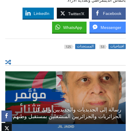
بالنقاش الديمقراطي وتعددية الآراء.
LinkedIn
Facebook
Twitter/X
WhatsApp
Messenger
افتتاحيات
المستجدات
125
53
رسالة إلى الجديديات والجديديين وإلى كل
الجزائريات والجزائريين المنشغلين بمستقبل وطنهم