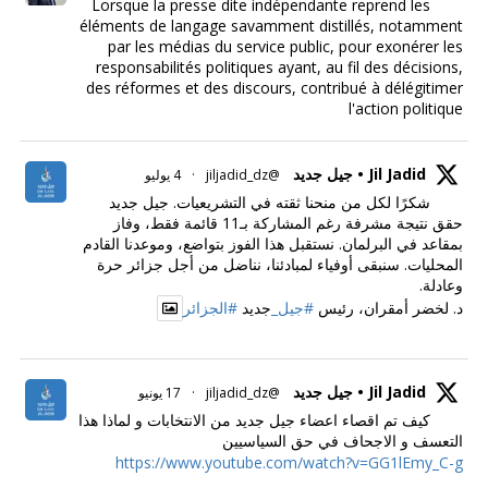
Lorsque la presse dite indépendante reprend les
éléments de langage savamment distillés, notamment
par les médias du service public, pour exonérer les
responsabilités politiques ayant, au fil des décisions,
des réformes et des discours, contribué à délégitimer
l'action politique
Jil Jadid • جيل جديد
@jiljadid_dz
·
4 يوليو
شكرًا لكل من منحنا ثقته في التشريعيات. جيل جديد
حقق نتيجة مشرفة رغم المشاركة بـ11 قائمة فقط، وفاز
بمقاعد في البرلمان. نستقبل هذا الفوز بتواضع، وموعدنا القادم
المحليات. سنبقى أوفياء لمبادئنا، نناضل من أجل جزائر حرة
وعادلة.
د. لخضر أمقران، رئيس
#جيل_
جديد
#الجزائر
Jil Jadid • جيل جديد
@jiljadid_dz
·
17 يونيو
كيف تم اقصاء اعضاء جيل جديد من الانتخابات و لماذا هذا
التعسف و الاجحاف في حق السياسيين
https://www.youtube.com/watch?v=GG1lEmy_C-g