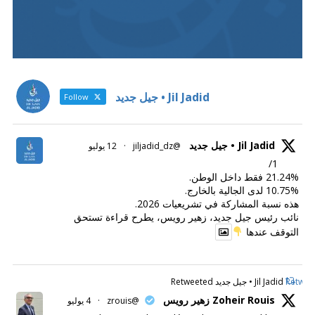
Jil Jadid • جيل جديد
Follow
Jil Jadid • جيل جديد
@jiljadid_dz
·
12 يوليو
1/
21.24% فقط داخل الوطن.
10.75% لدى الجالية بالخارج.
هذه نسبة المشاركة في تشريعيات 2026.
نائب رئيس جيل جديد، زهير رويس، يطرح قراءة تستحق
التوقف عندها
Retweet
Jil Jadid • جيل جديد Retweeted
Zoheir Rouis زهير رويس
@zrouis
·
4 يوليو