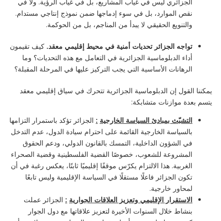
الجزائري ليس في غياب المشاريع، بل في غياب الرؤية. ولا في
نقص الموارد، بل في سوء إدماجها ضمن نموذج إنتاجي مستدام.
والتنويع الحقيقي لا يبدأ من المناجم، بل من الحوكمة.
تواجه الجزائر تحديات أمنية في محيط إقليمي معقد
.
كيف تقيمون
أداء الدبلوماسية الجزائرية في التعامل مع هذه التحديات؟ وما
الرهانات الأساسية التي يجب التركيز عليها في المرحلة المقبلة؟
يمكننا القول إن الدبلوماسية الجزائرية تتحرك في سياق إقليمي معقد
يتسم بعدة موازنات متشابكة:
التشبّث بمبادئ السياسة الخارجية
:
الجزائر تؤكد باستمرار التزامها
بالسياسة الخارجية القائمة على احترام سيادة الدول، عدم التدخل
في الشؤون الداخلية، التمسك بالقانون الدولي، ودعم الحقوق
المشروعة للشعوب، خصوصًا القضية الفلسطينية وقضية الصحراء
الغربية. هذا الالتزام يكرّس موقفًا إقليميًا ثابتًا، يعكس رغبة في أن
تكون الجزائر فاعلًا مستقلًا في السياسة الإقليمية وليس تابعًا
لمحاور خارجية.
الاستقرار الإقليمي وتعزيز العلاقات الجوارية
:
الجزائر عملت
بنشاط خلال السنوات الأخيرة لتعزيز علاقاتها مع دول الجوار