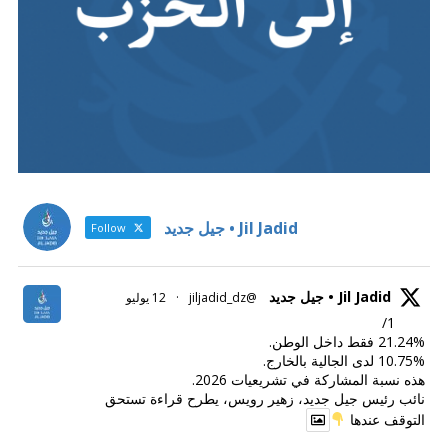
Jil Jadid • جيل جديد
Follow
Jil Jadid • جيل جديد
@jiljadid_dz
·
12 يوليو
1/
21.24% فقط داخل الوطن.
10.75% لدى الجالية بالخارج.
هذه نسبة المشاركة في تشريعيات 2026.
نائب رئيس جيل جديد، زهير رويس، يطرح قراءة تستحق
التوقف عندها