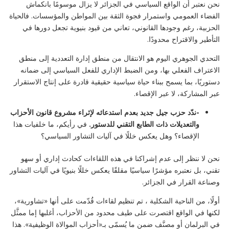
نحن نعتبر أن الواقع السياسي في الجزائر لا يزال موسومًا بانكماش
الفضاء العمومي واستمرار فجوة الثقة بين المواطن والمؤسسات. فالحياة
الحزبية، رغم وجودها القانوني، تعاني من قيود بنيوية تجعل دورها في
التأطير والاقتراح محدودًا.
التحدي الجوهري اليوم هو الانتقال من منطق إدارة التعددية إلى منطق
الاعتراف الفعلي بها، ومن الضبط الإداري للفعل السياسي إلى ضمانه
دستوريًا، بما يسمح ببناء حياة سياسية حقيقية قادرة على إنتاج الاستقرار
عبر المشاركة، لا عبر الإقصاء.
-ندّد حزب جيل جديد بعدم استدعائه لإثراء مشروع قانون الأحزاب
والتعديلات ذات الطابع التقني للدستور
.
في رأيكم، ما خلفيات هذا
الإقصاء؟ وهل يعكس خللًا في آليات التشاور السياسي؟
نحن لا ننظر إلى عدم إشراكنا في هذه اللقاءات كحادث إداري أو سهو
تقني، بل نعتبره مؤشرًا سياسيًا مقلقًا يعكس خللًا بنيويًا في آليات التشاور
وصناعة القرار في الجزائر.
أولًا، من الناحية الشكلية ، تم تنظيم لقاءات قُدّمت على أنها «تشاورية»،
لكنها في الواقع اقتصرت على طيف محدود من الأحزاب، أغلبها إما ممثَّل
في البرلمان أو مصنَّف ضمن ما يُسمّى بـ«أحزاب الموالاة الوظيفية». هذا