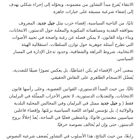
الانتقاء يُفرغ مبدأ التشاور من مضمونه، ويحوّله إلى إجراء شكلي يهدف
إلى إضفاء شرعية مسبقة على خيارات جاهزة.
ثانيًا، من الناحية السياسية، إقصاء حزب مثل
جيل جديد
، المعروف
بمواقفه النقدية ومساهماته المكتوبة والمعلَنة حول الدستور، الانتخابات،
وبناء دولة القانون، لا يمكن فصله عن رغبة واضحة في تحييد الأصوات
التي تطرح أسئلة جوهرية حول توازن السلطات، استقلالية الهيئة
الانتخابية، شروط النزاهة والشفافية، وحدود تدخل الإدارة في المسار
السياسي.
بمعنى آخر، الإقصاء لم يكن اعتباطيًا، بل يعكس تصورًا ضيقًا للتعددية،
يُفضّل الانسجام الظاهري على النقاش الحقيقي.
ثالثًا، من حيث المبدأ الدستوري، القوانين العضوية، وعلى رأسها قانون
الانتخابات، والتعديلات الدستورية، لا تخص الأحزاب الممثَّلة في البرلمان
فقط ( و
جيل جديد
ممثل في البرلمان وفي المجالس المحلية البلدية
والولائية )، بل تؤسس لقواعد اللعبة السياسية برمّتها. وإقصاء فاعلين
سياسيين معتمدين قانونًا، وناشطين فعليًا في الساحة، يُعدّ إخلالًا بروح
الدستور، حتى وإن لم يُخالف نصوصه حرفيًا.
رابعًا، من حيث النتائج، هذا الأسلوب في التشاور يُضعف شرعية النصوص