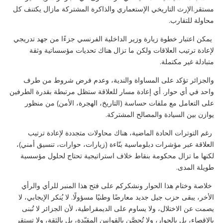
مستقر.الإرث التاريخي الإستعماري والذاكرة المشتركة مازال يكتنف كل
محاولة للتقارب.
يمكن اعتبار خطوة زيارة وزير الداخلية الفرنسي جزءًا من جهد تدريجي
لإعادة ترتيب العلاقات ولكن ما تزال هناك تحديات مؤسساتية وثقة
متبادلة غير مكتملة.
والجزائر تؤكد على المساواة والندية، وعدم فرض شروط من طرف
واحد في أي حوار. أي إعادة مسار للعلاقة ستظل مرتبطة بقدرة الطرفين
على التعامل مع ملفات حساسة (التاريخ، الهجرة، الأمن) من منظور
يوازن بين السيادة والمصالح المشتركة.
رغم التوترات الحادة الماضية، هناك محاولات متجددة لإعادة ترتيب
العلاقة عبر مؤشرات دبلوماسية بنّاءة (زيارات، حوارات، تنسيق أمني)،
لكنها ما تزال محكومة بنقاط خلاف استراتيجية تحتاج لحلول مؤسسية
طويلة المدى.
خلاصة وختام هذا الحوار ونشكركم على فتح هذا المنبر للرأي والرأي
الأخر، يبقى حزب جيل جديد معارضًا وطنيًا مسؤولًا. لا يُنكر الإيجابي، لا
يصمت عن الاختلال، ولا يساوم على الديمقراطية، لأن الجزائر لا تُبنى
بالإقصاء، بل بالحوار، ولا تُحصَّن بالقوانين المقيّدة، بل بالثقة، ولا تستقر