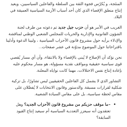
المنتَجة، و يُكرّس فجوة الثقة بين السلطة والفاعلين السياسيين، ويعيد
إنتاج منطق الإقصاء الذي كان أحد أسباب الأزمة السياسية العميقة في
البلاد.
الغريب في الأمر هو أن
حزب جيل جديد
تم دعوته من طرف لجنة
الشؤون القانونية والإدارية والحريات للمجلس الشعبي الوطني لمناقشة
والإدلاء برأيه حول مشروع قانون الأحزاب السياسية ، ولبينا الدعوة وأدلينا
باقتراحاتنا حول الموضوع مدوّنة في عشر صفحات…
نحن نؤكد أن الإصلاح لا يُبنى بالإقصاء ولا بالانتقاء، وأن أي مسار يُقصي
قوى سياسية حقيقية ومواقف نقدية مسؤولة، هو مسار محكوم عليه
بإعادة إنتاج نفس الاختلالات، مهما كانت نواياه المعلنة.
التشاور الذي لا يشمل كل الفاعلين الحقيقيين ليس تشاورًا، بل تزكية
شكلية لقرارات مسبقة. والدستور وقانون الانتخابات لا يُفصَّلان على
مقاس لحظة سياسية، بل على مقاس السيادة الشعبية.
–
ما موقف حزبكم من مشروع قانون الأحزاب الجديد؟
وهل
تعتقدون أنه سيعزز التعددية السياسية أم سيعيد إنتاج القيود
السابقة؟