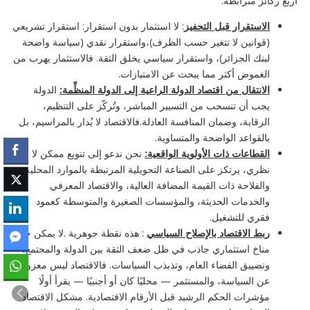
أربع ركائز مترابطة:
الاستقرار قبل التحفيز
: لا استثمار بدون استقرار: استقرار تشريعي
(قوانين لا تتغير حسب الظرف)،واستقرار نقدي (سياسة واضحة
لبنك الجزائر)، واستقرار سياسي يخلق الثقة. فالاستثمار يهرب من
الغموض أكثر مما يبحث عن الامتيازات.
الانتقال من اقتصاد الدولة الراعية إلى الدولة المنظِّمة:
الدولة
يجب أن تنسحب من التسيير المباشر، وتُركّز على التنظيم،
الرقابة، وضمان المنافسة العادلة.فالاقتصاد لا يُدار بالمراسيم، بل
بالقواعد الواضحة والمتساوية.
القطاعات ذات الأولوية الواقعية:
نحن ندعو إلى تنويع ممكن لا
نظري، يرتكز على الصناعة التحويلية المرتبطة بالموارد المحلية،
والفلاحة ذات القيمة المضافة العالية، والاقتصاد المعرفي
والخدمات الحديثة، والمؤسسات الصغيرة والمتوسطة كعمود
فقري للتشغيل.
ربط الاقتصاد بالإصلاح السياسي
: هذه نقطة جوهرية .لا يمكن خلق
مناخ استثماري جاذب في ظل ضعف الثقة بين الدولة والمجتمع،
وتضييق الفضاء العام، وتذبذب السياسات. فالاقتصاد ليس معزولًا
عن السياسة، والمستثمر — محليًا كان أو أجنبيًا — يقرأ أولًا
مؤشرات الحكم الرشيد قبل الأرقام الاقتصادية. مشكل الاقتصاد