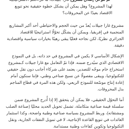
لهذا المشروع؟ وهل يمكن أن يشكل خطوة حقيقية نحو تنويع
الاقتصاد بعيدًا عن المحروقات؟
مشروع غارا جبيلات يُعدّ من حيث الحجم والاحتياطي أحد أكبر المشاريع
المنجمية في إفريقيا، ويمكن أن يشكّل تحوّلًا استراتيجيًا للاقتصاد
الجزائري نظريًا، لكن نجاحه فعليًا يبقى رهينًا بخيارات سياسية واقتصادية
دقيقة.
الإشكال الأساسي لا يكمن في المشروع في حد ذاته، بل في النموذج
الاقتصادي الذي سيُدرج ضمنه. فإذا تمّ التعامل مع غارا جبيلات كـمشروع
استخراج خام موجّه للتصدير، يعتمد على شركاء أجانب دون نقل حقيقي
للتكنولوجيا، ويبقى مفصولًا عن نسيج صناعي وطني، فإننا سنكون أمام
إعادة إنتاج موسّعة للنموذج الريعي، ولكن هذه المرة في قطاع المناجم
بدل المحروقات.
أما التحوّل الحقيقي، فلا يمكن أن يتحقق إلا إذا أُدرج المشروع ضمن
سلسلة قيمة صناعية متكاملة، تشمل تحويل الحديد محليًا (صناعة الصلب
ومشتقاته)، وربط المشروع بسياسة صناعية وطنية واضحة، وكذا استثمار
العائدات في تنويع القاعدة الإنتاجية، لا في تمويل النفقات الجارية، ونقل
التكنولوجيا وتكوين كفاءات وطنية مستدامة.