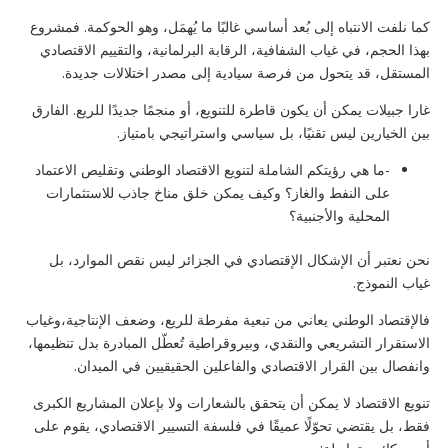
كما نلفت الانتباه إلى بُعد أساسي غالبًا ما يُهمَل، وهو الحوكمة. فمشروع
بهذا الحجم، في غياب الشفافية، الرقابة البرلمانية، والتقييم الاقتصادي
المستقل، قد يتحول من فرصة سيادية إلى مصدر اختلالات جديدة.
غارا جبيلات يمكن أن يكون قاطرة للتنويع، أو منجمًا جديدًا للريع. الفارق
بين الخيارين ليس تقنيًا، بل سياسي واستراتيجي بامتياز.
-ما هي رؤيتكم الشاملة لتنويع الاقتصاد الوطني وتقليص الاعتماد
على النفط والغاز؟ وكيف يمكن خلق مناخ جاذب للاستثمارات
المحلية والأجنبية؟
نحن نعتبر أن الإشكال الإقتصادي في الجزائر ليس نقص الموارد، بل
غياب النموذج.
فالإقتصاد الوطني يعاني من تبعية مفرطة للريع، وضعف الإنتاجية،وغياب
الاستقرار التشريعي والنقدي، وبيروقراطية تُعطّل المبادرة بدل تنظيمها،
وانفصال بين القرار الاقتصادي والفاعلين الحقيقيين في الميدان.
تنويع الاقتصاد لا يمكن أن يتحقق بالشعارات ولا بإعلان المشاريع الكبرى
فقط، بل يقتضي تحوّلًا عميقًا في فلسفة التسيير الاقتصادي، يقوم على