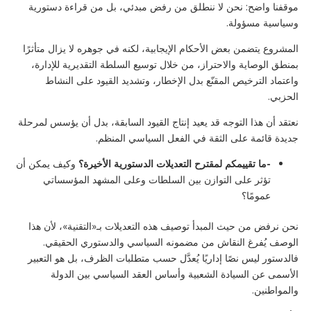
موقفنا واضح: نحن لا ننطلق من رفض مبدئي، بل من قراءة دستورية
وسياسية مسؤولة.
المشروع يتضمن بعض الأحكام الإيجابية، لكنه في جوهره لا يزال متأثرًا
بمنطق الوصاية والاحتراز، من خلال توسيع السلطة التقديرية للإدارة،
واعتماد الترخيص المقنّع بدل الإخطار، وتشديد القيود على النشاط
الحزبي.
نعتقد أن هذا التوجه قد يعيد إنتاج القيود السابقة، بدل أن يؤسس لمرحلة
جديدة قائمة على الثقة في الفعل السياسي المنظم.
-ما تقييمكم لمقترح التعديلات الدستورية الأخيرة؟
وكيف يمكن أن
تؤثر على التوازن بين السلطات وعلى المشهد المؤسساتي
عمومًا؟
نحن نرفض من حيث المبدأ توصيف هذه التعديلات بـ«التقنية»، لأن هذا
الوصف يُفرغ النقاش من مضمونه السياسي والدستوري الحقيقي.
فالدستور ليس نصًا إداريًا يُعدَّل حسب متطلبات الظرف، بل هو التعبير
الأسمى عن السيادة الشعبية وأساس العقد السياسي بين الدولة
والمواطنين.