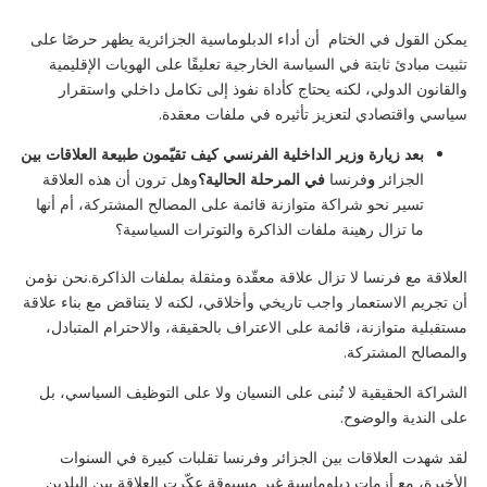
يمكن القول في الختام أن أداء الدبلوماسية الجزائرية يظهر حرصًا على
تثبيت مبادئ ثابتة في السياسة الخارجية تعليقًا على الهويات الإقليمية
والقانون الدولي، لكنه يحتاج كأداة نفوذ إلى تكامل داخلي واستقرار
سياسي واقتصادي لتعزيز تأثيره في ملفات معقدة.
بعد زيارة وزير الداخلية الفرنسي كيف تقيّمون طبيعة العلاقات بين
الجزائر
و
فرنسا
في المرحلة الحالية؟
وهل ترون أن هذه العلاقة
تسير نحو شراكة متوازنة قائمة على المصالح المشتركة، أم أنها
ما تزال رهينة ملفات الذاكرة والتوترات السياسية؟
العلاقة مع فرنسا لا تزال علاقة معقّدة ومثقلة بملفات الذاكرة.نحن نؤمن
أن تجريم الاستعمار واجب تاريخي وأخلاقي، لكنه لا يتناقض مع بناء علاقة
مستقبلية متوازنة، قائمة على الاعتراف بالحقيقة، والاحترام المتبادل،
والمصالح المشتركة.
الشراكة الحقيقية لا تُبنى على النسيان ولا على التوظيف السياسي، بل
على الندية والوضوح.
لقد شهدت العلاقات بين الجزائر وفرنسا تقلبات كبيرة في السنوات
الأخيرة، مع أزمات دبلوماسية غير مسبوقة عكّرت العلاقة بين البلدين