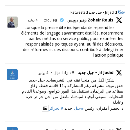
Retweet
Jil Jadid • جيل جديد Retweeted
Zoheir Rouis زهير رويس
@zrouis
·
4 يوليو
Lorsque la presse dite indépendante reprend les
éléments de langage savamment distillés, notamment
par les médias du service public, pour exonérer les
responsabilités politiques ayant, au fil des décisions,
des réformes et des discours, contribué à délégitimer
l'action politique
Jil Jadid • جيل جديد
@jiljadid_dz
·
4 يوليو
شكرًا لكل من منحنا ثقته في التشريعيات. جيل جديد
حقق نتيجة مشرفة رغم المشاركة بـ11 قائمة فقط، وفاز
بمقاعد في البرلمان. نستقبل هذا الفوز بتواضع، وموعدنا القادم
المحليات. سنبقى أوفياء لمبادئنا، نناضل من أجل جزائر حرة
وعادلة.
د. لخضر أمقران، رئيس
#جيل_
جديد
#الجزائر