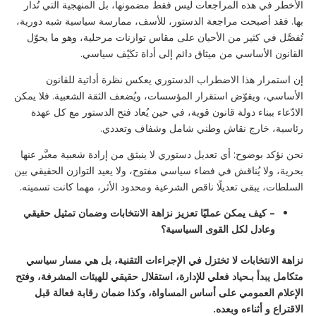
الأخطر في هذه المراجعات ليس فقط مضمونها، بل المنهجية التي تُدار
بها. فقد أصبحت مراجعة الدستور، للأسف، ممارسة سياسية شبه دورية،
تُفصَّل في كثير من الأحيان على مقاس توازنات مرحلية، وهو ما يحوّل
القانون الأساسي من ميثاق دائم إلى أداة تكيّف سياسي.
إن استمرار هذا الاضطراب الدستوري يعكس نظرة أداتية للقانون
الأساسي، ويقوّض استقرار المؤسسات، ويُضعف الثقة الشعبية. فلا يمكن
الادّعاء ببناء دولة قانون قوية، في حين يُعاد فتح الدستور مع كل عهدة
رئاسية، خارج نقاش وطني شامل وشفاف وتعددي.
نحن نؤكد بوضوح: أي تعديل دستوري لا ينبثق من إرادة شعبية معبَّر عنها
بحرية، ولا يُناقش في فضاء سياسي مفتوح، ولا يعيد التوازن الحقيقي بين
السلطات، يبقى تعديلًا ناقص الشرعية ومحدود الأثر، مهما كانت تسميته.
–
كيف يمكن عمليًا تعزيز نزاهة الانتخابات وضمان تمثيل حقيقي
وعادل لكل القوى السياسية؟
نزاهة الانتخابات لا تختزل في الإجراءات التقنية، بل هي مسار سياسي
متكامل يبدأ بـحياد فعلي للإدارة، استقلال حقيقي للهيئات المشرفة، وفتح
الإعلام العمومي على أساس المساواة،
وكذا ضمان رقابة فعالة قبل
الاقتراع و
أثناءه وبعده
.