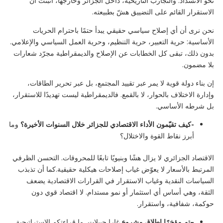
نحو الانسداد. والتجارب التاريخية، داخل الجزائر وخارجها، أثبتت أن
الاستقرار القائم على التضييق هشّ بطبيعته.
نحن نرى أن أي إصلاح سياسي حقيقي يبدأ حتمًا باحترام الحريات
الأساسية: حرية التعبير، حرية التنظيم، وحرية العمل السياسي والإعلامي.
بدون ذلك، تبقى كل الخطابات عن الإصلاح والديمقراطية مجرّد شعارات
بلا مضمون.
إن بناء دولة قوية لا يمر عبر تقييد المجتمع، بل عبر تحرير الطاقات،
وإدارة الاختلاف بالحوار، لا بالقمع. فالديمقراطية ليست تهديدًا للاستقرار،
بل شرطه الأساسي.
-كيف تقيّمون الأداء الاقتصادي للجزائر خلال السنوات الأخيرة؟
وما
أبرز نقاط القوة والاختلال؟
الاقتصاد الجزائري لا يزال هشًا وبنيويًا تابعًا للمحروقات. التحسن الظرفي
المرتبط بالأسعار لا يعوّض غياب إصلاحات هيكلية حقيقية.كما أن تذبذب
السياسات النقدية وغياب الاستقرار في القرارات الاقتصادية يضعف
الثقة، وهي أساس أي استثمار أو نمو مستدام. لا اقتصاد قوي دون
حوكمة، شفافية، واستقرار.
–
تم مؤخرًا إطلاق مشروع
غارا جبيلات
.
ما قراءتكم الاستراتيجية