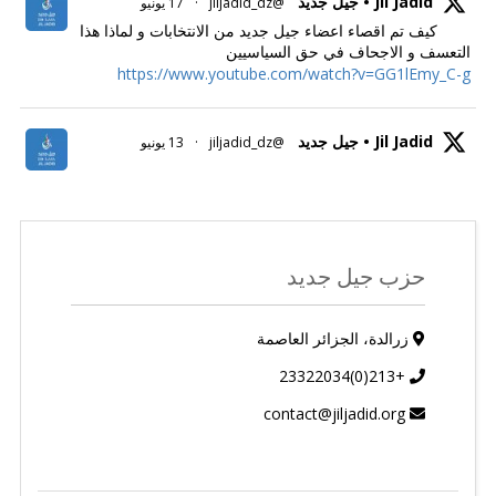
Jil Jadid • جيل جديد
@jiljadid_dz
·
17 يونيو
كيف تم اقصاء اعضاء جيل جديد من الانتخابات و لماذا هذا
التعسف و الاجحاف في حق السياسيين
https://www.youtube.com/watch?v=GG1lEmy_C-g
Jil Jadid • جيل جديد
@jiljadid_dz
·
13 يونيو
حزب جيل جديد
زرالدة، الجزائر العاصمة
+213(0)23322034
contact@jiljadid.org