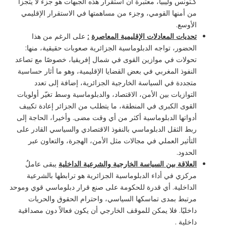
كـتونس وليبيا، معتبرة أن استقرار هذه الجبهات هو جزء لا يتجزأ
من أمنها القومي، وجزء من مساهمتها في الاستقرار الإقليمي
الأوسع.
تحديات المعادلات الإقليمية المعاصرة
:
على الرغم من هذا
الحضور، تواجه الدبلوماسية الجزائرية صعوبات حقيقية، منها:
تحولات في موازين القوى في شمال إفريقيا، خصوصًا مع تصاعد
النفوذ المغربي في بعض القضايا الإقليمية، وهو ما أثار حساسية
متجددة في السياسة الخارجية الجزائرية، إضافة إلى تعدد
التوازيات بين الأمن، الاقتصاد، والدبلوماسية وسط تغيّر أولويات
القوى الكبرى في المنطقة، ما يتطلب من الجزائر إعادة تكييف
أدواتها الدبلوماسية أكثر من أي وقت مضى. وأخيرا، الحاجة إلى
ربط الثقل الدبلوماسي بالنفوذ الاقتصادي والسياسي القادر على
التأثير العملي في مجالات مثل الأمن، الهجرة، والتعاون عبر
الحدود.
العلاقة بين السياسة الخارجية والشرعية الداخلية
يبقى عاملٌ
مركزي في أداء الدبلوماسية الجزائرية هو ترابطها بالشرعية
الداخلية. أي قدرة للحكومة على صنع قرار دبلوماسي قوي وموحد
مرتبط بمدى تماسكها السياسي، واحترام الحقوق والحريات
داخليًا. فلا يمكن للموقف الخارجي أن يكون فعالاً دون مصداقية
داخلية .