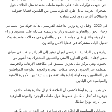
التي شهدت توتّرات حادة على خلفية ملفات متعددة مثل الخلاف حول
الصحراء الغربية،تبادل طرد الدبلوماسيين بين البلدين، قضايا حقوقية
واعتقالات أثارت ردود فعل متبادلة.
في 2025، وقبل زيارة وزير الداخلية الفرنسي، بدأت جولة من المساعي
لإحياء الحوار والتعاون، شملت زيارات رسمية متبادلة على مستوى وزراء
الخارجية، واتفاق على مواصلة الحوار والتعاون في مجالات متعددة، وكذا
تفعيل آليات مشتركة في قضايا الأمن والتعاون.
زيارة وزير الداخلية الفرنسي لوران نونيز إلى الجزائر جاءت في سياق
سعي لإعادة إطلاق التعاون الأمني والتنسيق المشترك بعد أشهر من
الجمود، وهي تركز على تعزيز التنسيق في مكافحة الإرهاب والجريمة
المنظمة عبر الحدود، وبحث ملفات الهجرة والعودة الطوعية للمواطنين
غير النظاميين، ومحاولة إعادة بناء “ثقة مؤسساتية” بين الأجهزة الأمنية
والسياسية في البلدين.
لكن هذه الزيارة أيضًا تكشف أن العلاقة لا تزال متأثرة بنقاط خلاف
جوهرية لم تُحل بالكامل خصوصًا حول ملفات الهجرة والعودة الطوعية
التي أثارت توترًا سابقًا.
الحسابات السياسية الداخليّة في فرنسا ترى في الجزائر شريكًا غير