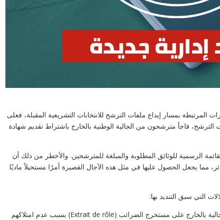
رات المرتبطة بمسار إيداع ملفات الترشح للانتخابات التشريعية المقبلة، فعلى
الترشح، فاجأ مترشحون من الجالية الوطنية بالخارج باشتراط تقديم شهادة
ائمة الرسمية للوثائق المطلوبة والمبلغة للمترشحين. والأخطر من ذلك أن
ر، مما يجعل الحصول عليها في مثل هذه الآجال القصيرة أمرًا مستحيلاً ماديًا
ات التي سبق التنديد بها:
استحالة حصول العديد من مترشحي الجالية بالخارج على مستخرج الضرائب (Extrait de rôle) بسبب عدم امتلاكهم