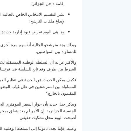
إقامة داخل الجزائر؛
نشر التقسيم الانتخابي الخاص بالجالية ا
لإيداع ملفات الترشح؛
وها هي اليوم تفرض قيود إدارية جديدة 
وبذلك يجد مترشحو الجالية أنفسهم مرة أخرى 
للمساواة بين المواطنين.
والأكثر غرابة أن السلطة الوطنية المستقلة للان
الشرط من طرف وفد تابع للسلطة في فرنسا، كان
فكيف يمكن الحديث عن الجدية في تنظيم العمليا
المساواة بين المترشحين في ظل غياب الوضوح و
المقيمون بالخارج؟
الجنسية الجزائرية. إن الأمر لم يعد يتعلق بمجر
أصبحت اليوم محل تشكيك حقيقي.
وعليه، فإننا نجدد دعوتنا إلى السلطة الوطنية 