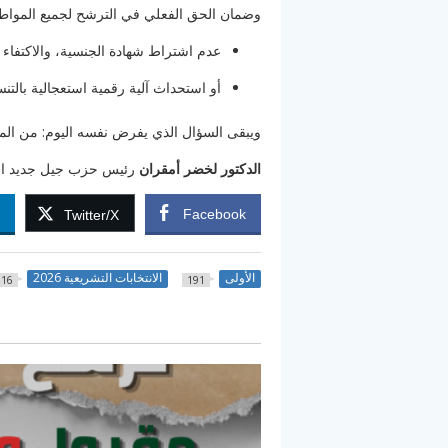
وضمان الحق الفعلي في الترشح لجميع المواطنين 
عدم اشتراط شهادة الجنسية، والاكتفاء بجواز السفر الب
أو استحداث آلية رقمية استعجالية بالت
ويبقى السؤال الذي يفرض نفسه اليوم: من المس
الدكتور لخضر أمقران
رئيس حزب جيل جديد الجزائر، الث
n
Facebook
Twitter/X
الأولى
الانتخابات التشريعية 2026
16
191