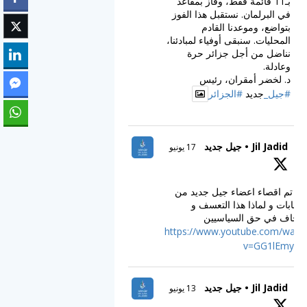
بـ11 قائمة فقط، وفاز بمقاعد
في البرلمان. نستقبل هذا الفوز
بتواضع، وموعدنا القادم
المحليات. سنبقى أوفياء لمبادئنا،
نناضل من أجل جزائر حرة
وعادلة.
د. لخضر أمقران، رئيس
#جيل_
جديد
#الجزائر
Jil Jadid • جيل جديد
17 يونيو
ف تم اقصاء اعضاء جيل جديد من
انتخابات و لماذا هذا التعسف و
اجحاف في حق السياسيين
https://www.youtube.com/watc
v=GG1lEmy_C
Jil Jadid • جيل جديد
13 يونيو