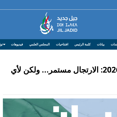
دات
بيانات
كلمة الرئيس
افتتاحيات
المجلس العلمي
فيديوهات
توا
الانتخابات التشريعية 2026: الارتجال مستمر… ولكن لأي