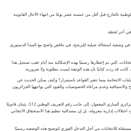
لوطنية بالخارج قبل أقل من خمسة عشر يومًا من انتهاء الآجال القانونية
في آخر لحظة.
في وضعية استحالة عملية للترشح، في تناقض واضح مع المبدأ الدستوري
تخابات، التي تم إخطارها رسميًا بهذه الإشكالية منذ أيام عقب تسجيل هذا
ت قد ردت كتابيًا بأن هذه الوثيقة ليست مطلوبة ولا ضرورية.
ت الانتخابية بينما تتغير القواعد باستمرار؟ وكيف يمكن الحديث عن
كي
الاستباقية وعدم مراعاة الخصوصيات والقيود التي يواجهها الجزائريون
ال
ال
h?
ويذكر جيل جديد بأن جواز السفر البيومتري الجزائري الساري المفعول، إلى جانب رقم التعريف الوطني S12، يثبتان قانونيًا
-g
د اختلالات إدارية معزولة، بل إن مصداقية تنظيم هذا الاستحقاق الانتخابي
المستقلة للانتخابات من أجل التدخل الفوري لتوضيح هذه الوضعية رسميًا