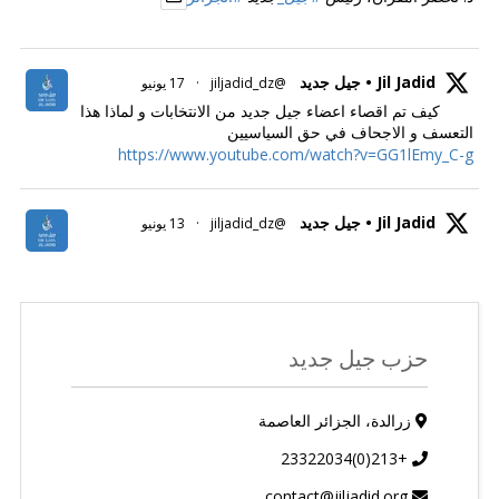
Jil Jadid • جيل جديد
@jiljadid_dz
·
17 يونيو
كيف تم اقصاء اعضاء جيل جديد من الانتخابات و لماذا هذا
التعسف و الاجحاف في حق السياسيين
https://www.youtube.com/watch?v=GG1lEmy_C-g
Jil Jadid • جيل جديد
@jiljadid_dz
·
13 يونيو
حزب جيل جديد
زرالدة، الجزائر العاصمة
+213(0)23322034
contact@jiljadid.org