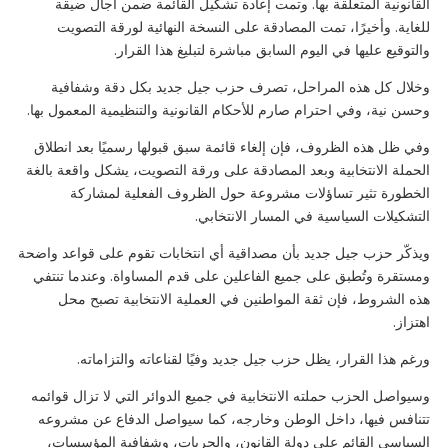
القانونية المتعلقة بها. وتمت إعادة تشكيل القائمة ضمن آجال ضيقة
للغاية. وأخيرًا، تمت المصادقة على النسخة النهائية لورقة التصويت
والتوقيع عليها في اليوم السابق مباشرة لتبليغ هذا القرار.
وخلال كل هذه المراحل، تصرف حزب جيل جديد بكل دقة وشفافية
وحسن نية، وفي احترام صارم للأحكام القانونية والتنظيمية المعمول بها.
وفي ظل هذه الظروف، فإن إلغاء قائمة سبق قبولها رسميًا بعد انطلاق
الحملة الانتخابية وبعد المصادقة على ورقة التصويت، يشكل واقعة بالغة
الخطورة تثير تساؤلات مشروعة حول الظروف الفعلية لمشاركة
التشكيلات السياسية في المسار الانتخابي.
ويذكّر حزب جيل جديد بأن مصداقية أي انتخابات تقوم على قواعد واضحة
ومستقرة وتُطبق على جميع الفاعلين على قدم المساواة. وعندما تنتفي
هذه الشروط، فإن ثقة المواطنين في العملية الانتخابية تصبح محل
اهتزاز.
ورغم هذا القرار، يظل حزب جيل جديد وفيًا لقناعاته والتزاماته.
وسيواصل الحزب حملته الانتخابية في جميع الدوائر التي لا تزال قوائمه
تتنافس فيها، داخل الوطن وخارجه، كما سيواصل الدفاع عن مشروعه
السياسي القائم على دولة القانون، والحريات، وشفافية المؤسسات،