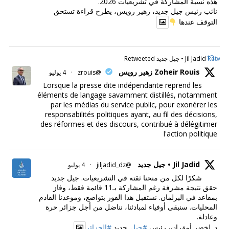
هذه نسبة المشاركة في تشريعيات 2026.
نائب رئيس جيل جديد، زهير رويس، يطرح قراءة تستحق
التوقف عندها
Retweet
Jil Jadid • جيل جديد Retweeted
Zoheir Rouis زهير رويس
@zrouis
·
4 يوليو
Lorsque la presse dite indépendante reprend les
éléments de langage savamment distillés, notamment
par les médias du service public, pour exonérer les
responsabilités politiques ayant, au fil des décisions,
des réformes et des discours, contribué à délégitimer
l'action politique
Jil Jadid • جيل جديد
@jiljadid_dz
·
4 يوليو
شكرًا لكل من منحنا ثقته في التشريعيات. جيل جديد
حقق نتيجة مشرفة رغم المشاركة بـ11 قائمة فقط، وفاز
بمقاعد في البرلمان. نستقبل هذا الفوز بتواضع، وموعدنا القادم
المحليات. سنبقى أوفياء لمبادئنا، نناضل من أجل جزائر حرة
وعادلة.
د. لخضر أمقران، رئيس
#جيل_
جديد
#الجزائر