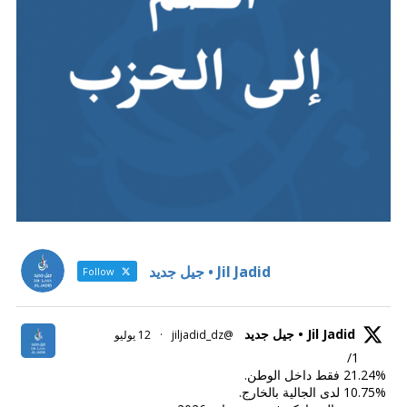
Jil Jadid • جيل جديد
Follow
Jil Jadid • جيل جديد
@jiljadid_dz
·
12 يوليو
1/
21.24% فقط داخل الوطن.
10.75% لدى الجالية بالخارج.