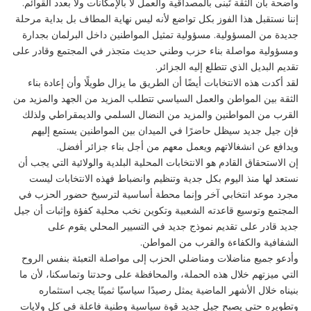
واضحة بأن الثقة تُبنى بالمصداقية والعمل لا بالإمكانات ولا بعدد القوائم.
إننا نستقبل هذا الفوز بكل تواضع لأنه ليس نهاية المطاف بل بداية مرحلة
جديدة من المسؤولية. مسؤولية تمثيل المواطنين داخل البرلمان بجدارة
ومسؤولية مواصلة بناء حزب وطني حديث متجذر في المجتمع وقادر على
تقديم البديل الذي تتطلع إليه الجزائر.
لقد أكدت هذه الانتخابات أيضًا أن الطريق ما يزال طويلًا وأن إعادة بناء
الثقة بين المواطن والعمل السياسي تتطلب المزيد من الجهد والمزيد من
القرب من المواطنين والمزيد من النضال السلمي والديمقراطي ولذلك
فإن جيل جديد سيظل حاضرًا في الميدان بين المواطنين يستمع إليهم
ويدافع عن انشغالاتهم ويعمل معهم من أجل بناء جزائر أفضل.
إن الاستحقاق القادم هو الانتخابات المحلية البلدية والولائية التي يجب أن
نستعد لها منذ اليوم بكل جدية وتنظيم وانضباط فهذه الانتخابات ليست
مجرد موعد انتخابي آخر وإنما محطة أساسية لترسيخ حضور الحزب في
المجتمع وتوسيع قاعدته الشعبية وتكوين نخب محلية كفؤة وإثبات أن جيل
جديد قادر على تقديم نموذج جديد في التسيير المحلي يقوم على
الشفافية والكفاءة والقرب من المواطن.
وأدعو جميع مناضلات ومناضلي الحزب إلى مواصلة التعبئة بنفس الروح
التي ميزتهم خلال هذه الحملة، والمحافظة على وحدتنا وتماسكنا، لأن ما
بنيناه خلال الأشهر الماضية يمثل رصيدًا سياسيًا ثمينًا يجب استثماره
وتطويره حتى يصبح جيل جديد قوة سياسية وطنية فاعلة في كل ولايات