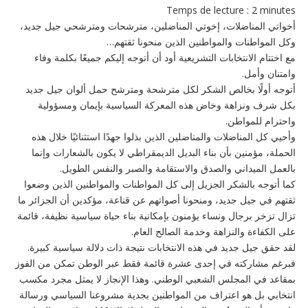
Temps de lecture :
2
minutes
أخواتي المناضلات، إخوتي المناضلين، مترشحات ومترشحي جيل جديد،
وكل المواطنات والمواطنين الذين منحونا ثقتهم…
مع اختتام الانتخابات التشريعية أود أن أتوجه إليكم جميعًا بكلمة وفاء
وامتنان وأمل.
أتوجه أولًا بخالص الشكر لكل مترشحة ومترشح حمل ألوان جيل جديد
بكل شرف ونزاهة وخاض هذه المعركة السياسية بإيمان ومسؤولية
واحترام للمواطن.
وأحيي كل المناضلات والمناضلين الذين بذلوا جهدًا استثنائيًا خلال هذه
الحملة، مؤمنين بأن بناء البديل الديمقراطي لا يكون بالشعارات وإنما
بالعمل الميداني والصدق والاستقامة والصبر والنفس الطويل.
كما أتوجه بالشكر الجزيل إلى كل المواطنات والمواطنين الذين وضعوا
ثقتهم في جيل جديد، ومنحونا أصواتهم عن قناعة، مؤكدين أن الجزائر ما
تزال تزخر برجال ونساء يؤمنون بإمكانية بناء حياة سياسية نظيفة، قائمة
على الكفاءة والنزاهة وخدمة الصالح العام.
لقد حقق جيل جديد في هذه الانتخابات نتيجة ذات دلالة سياسية كبيرة.
فبرغم مشاركته في إحدى عشرة قائمة فقط عبر الوطن تمكن من الفوز
بمقاعد في المجلس الشعبي الوطني. وهذا الإنجاز لا يمثل مجرد مكسب
انتخابي بل هو اعتراف من المواطنين بجدية مشروعنا السياسي ورسالة