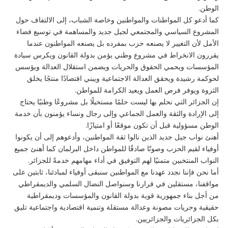
الوطن.
كما أدعو كل المواطنات والمواطنين وخاصة الشباب، إلى الالتفاف حول
المشروع السياسي والمجتمعي لجيل جديد والمساهمة في توسيع فضاء
الأمل لأن التغيير لا يصنعه حزب بمفرده بل يصنعه المواطنون عندما
يقررون الانخراط في مشروع وطني يؤمن بدولة القانون ويكرس سيادة
المؤسسات ويحمي الحقوق والحريات ويضمن استقلال العدالة ويؤسس
لحوكمة رشيدة ويحقق العدالة الاجتماعية ويبني اقتصادًا منتجًا يخلق
الثروة ويوفر فرص العمل ويعيد الكرامة للمواطن.
إن الجزائر التي نحلم بها ليست حلمًا مستحيلًا بل مشروعًا وطنيًا يحتاج
إلى الإرادة والثقة والعمل الجماعي وإلى رجال ونساء يؤمنون بأن خدمة
الوطن مسؤولية قبل أن تكون موقعًا أو امتيازًا.
أهنئ نواب جيل جديد الذين نالوا ثقة المواطنين، وأدعوهم إلى أن يكونوا
أوفياء لقيم الحزب وصوتًا صادقًا للمواطن داخل البرلمان كما أهنئ جميع
النواب المنتخبين متمنيًا لهم التوفيق في أداء مهامهم خدمةً للجزائر.
أما نحن فإننا نجدد عهدنا مع المواطنين سنبقى أوفياء لمبادئنا، ثابتين على
مواقفنا، مستقلين في قرارنا وسنواصل النضال السلمي والديمقراطي
من أجل بناء جمهورية قوية بدولة القانون والمؤسسات وديمقراطية
حقيقية وحريات مصونة وعدالة مستقلة وتنمية اقتصادية واجتماعية تليق
بكل الجزائريات والجزائريين.