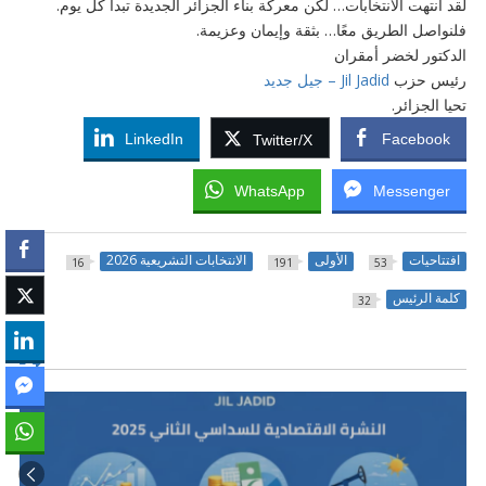
لقد انتهت الانتخابات… لكن معركة بناء الجزائر الجديدة تبدأ كل يوم.
فلنواصل الطريق معًا… بثقة وإيمان وعزيمة.
الدكتور لخضر أمقران
رئيس حزب
Jil Jadid – جيل جديد
تحيا الجزائر.
LinkedIn
Facebook
Twitter/X
WhatsApp
Messenger
افتتاحيات
الأولى
الانتخابات التشريعية 2026
16
191
53
كلمة الرئيس
32