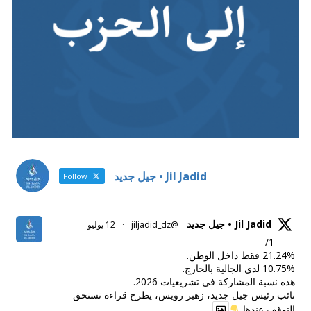
Jil Jadid • جيل جديد
Follow
Jil Jadid • جيل جديد
@jiljadid_dz
·
12 يوليو
1/
21.24% فقط داخل الوطن.
10.75% لدى الجالية بالخارج.
هذه نسبة المشاركة في تشريعيات 2026.
نائب رئيس جيل جديد، زهير رويس، يطرح قراءة تستحق
التوقف عندها