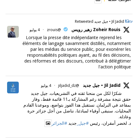
Retweet
Jil Jadid • جيل جديد Retweeted
Zoheir Rouis زهير رويس
@zrouis
·
4 يوليو
Lorsque la presse dite indépendante reprend les
éléments de langage savamment distillés, notamment
par les médias du service public, pour exonérer les
responsabilités politiques ayant, au fil des décisions,
des réformes et des discours, contribué à délégitimer
l'action politique
Jil Jadid • جيل جديد
@jiljadid_dz
·
4 يوليو
شكرًا لكل من منحنا ثقته في التشريعيات. جيل جديد
حقق نتيجة مشرفة رغم المشاركة بـ11 قائمة فقط، وفاز
بمقاعد في البرلمان. نستقبل هذا الفوز بتواضع، وموعدنا القادم
المحليات. سنبقى أوفياء لمبادئنا، نناضل من أجل جزائر حرة
وعادلة.
د. لخضر أمقران، رئيس
#جيل_
جديد
#الجزائر