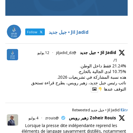
Jil Jadid • جيل جديد
Follow
Jil Jadid • جيل جديد
@jiljadid_dz
·
12 يوليو
1/
21.24% فقط داخل الوطن.
10.75% لدى الجالية بالخارج.
هذه نسبة المشاركة في تشريعيات 2026.
نائب رئيس جيل جديد، زهير رويس، يطرح قراءة تستحق
التوقف عندها
Retweet
Jil Jadid • جيل جديد Retweeted
Zoheir Rouis زهير رويس
@zrouis
·
4 يوليو
Lorsque la presse dite indépendante reprend les
éléments de langage savamment distillés, notamment