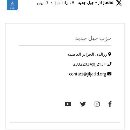
Jil Jadid • جيل جديد
@jiljadid_dz
·
13 يونيو
حزب جيل جديد
زرالدة، الجزائر العاصمة
+213(0)23322034
contact@jiljadid.org