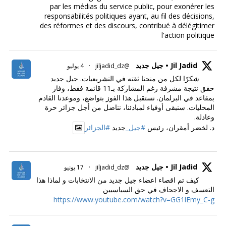
par les médias du service public, pour exonérer les
responsabilités politiques ayant, au fil des décisions,
des réformes et des discours, contribué à délégitimer
l'action politique
Jil Jadid • جيل جديد
@jiljadid_dz
·
4 يوليو
شكرًا لكل من منحنا ثقته في التشريعيات. جيل جديد
حقق نتيجة مشرفة رغم المشاركة بـ11 قائمة فقط، وفاز
بمقاعد في البرلمان. نستقبل هذا الفوز بتواضع، وموعدنا القادم
المحليات. سنبقى أوفياء لمبادئنا، نناضل من أجل جزائر حرة
وعادلة.
د. لخضر أمقران، رئيس
#جيل_
جديد
#الجزائر
Jil Jadid • جيل جديد
@jiljadid_dz
·
17 يونيو
كيف تم اقصاء اعضاء جيل جديد من الانتخابات و لماذا هذا
التعسف و الاجحاف في حق السياسيين
https://www.youtube.com/watch?v=GG1lEmy_C-g