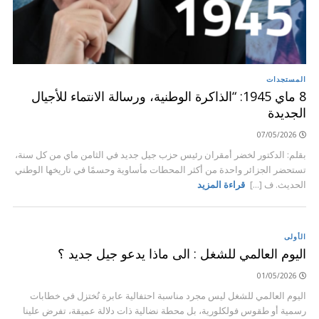
المستجدات
8 ماي 1945: “الذاكرة الوطنية، ورسالة الانتماء للأجيال
الجديدة
07/05/2026
بقلم: الدكتور لخضر أمقران رئيس حزب جيل جديد في الثامن ماي من كل سنة،
تستحضر الجزائر واحدة من أكثر المحطات مأساوية وحسمًا في تاريخها الوطني
الحديث. ف [...]
قراءة المزيد
الأولى
اليوم العالمي للشغل : الى ماذا يدعو جيل جديد ؟
01/05/2026
اليوم العالمي للشغل ليس مجرد مناسبة احتفالية عابرة تُختزل في خطابات
رسمية أو طقوس فولكلورية، بل محطة نضالية ذات دلالة عميقة، تفرض علينا