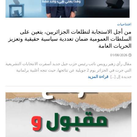
افتتاحيات
من أجل الاستجابة لتطلعات الجزائريين، يتعين على
السلطات العمومية ضمان تعددية سياسية حقيقية وتعزيز
الحريات العامة
01/08/2026
مقال رأي زهير رويس نائب رئيس حزب جيل جديد أسفرت الانتخابات التشريعية
التي جرت في الجزائر يوم 2 جويلية عن نتائجها، حيث تتجه أغلبية برلمانية
جديدة إل [...]
قراءة المزيد