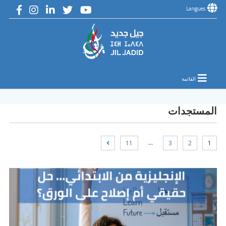
Langues
القائمة
المستجدات
…
11
3
2
1