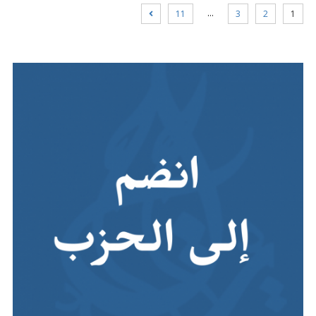
…
11
3
2
1