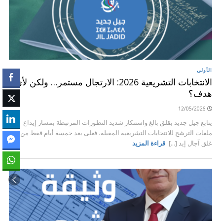
الأولى
الانتخابات التشريعية 2026: الارتجال مستمر… ولكن لأي
هدف؟
12/05/2026
يتابع جيل جديد بقلق بالغ واستنكار شديد التطورات المرتبطة بمسار إيداع
ملفات الترشح للانتخابات التشريعية المقبلة، فعلى بعد خمسة أيام فقط من
غلق آجال إيد [...]
قراءة المزيد