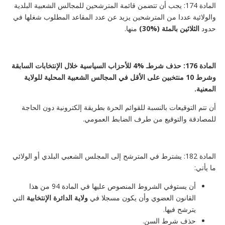
المادة 174: يجب أن تتضمن قائمة المترشحين للمجالس الشعبية البلدية
والولائية عددا من المترشحين يزيد عن عدد المقاعد المطلوب شغلها في
حدود
الثلاثين بالمئة (%30)
منها.
المادة 176:
حذف شرطـ %4 للأحزاب السياسية خلال الإنتخابات السابقة
وشرط 10 منتخبين على الأقل في المجالس الشعبية المحلية للولاية
المعنية.
أن تتم التوقيعات بالنسبة للقوائم الحرة بطريقة إلكترونية دون الحاجة
للمصادقة والتوقيع من طرف الضابط العمومي.
المادة 182: يشترط في المترشح إلى المجلس الشعبي البلدي أو الولائي
ما يأتي:
أن يستوفي الشروط المنصوص عليها في المادة 94 من هذا
القانون العضوي وأن يكون مسجلا في
ولاية الدائرة الإنتخابية
التي
يترشح فيها.
حذف شرط السن.