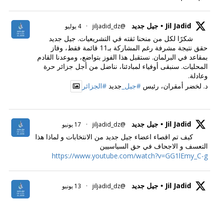
Jil Jadid • جيل جديد
@jiljadid_dz
·
4 يوليو
شكرًا لكل من منحنا ثقته في التشريعيات. جيل جديد
حقق نتيجة مشرفة رغم المشاركة بـ11 قائمة فقط، وفاز
بمقاعد في البرلمان. نستقبل هذا الفوز بتواضع، وموعدنا القادم
المحليات. سنبقى أوفياء لمبادئنا، نناضل من أجل جزائر حرة
وعادلة.
د. لخضر أمقران، رئيس
#جيل_
جديد
#الجزائر
Jil Jadid • جيل جديد
@jiljadid_dz
·
17 يونيو
كيف تم اقصاء اعضاء جيل جديد من الانتخابات و لماذا هذا
التعسف و الاجحاف في حق السياسيين
https://www.youtube.com/watch?v=GG1lEmy_C-g
Jil Jadid • جيل جديد
@jiljadid_dz
·
13 يونيو