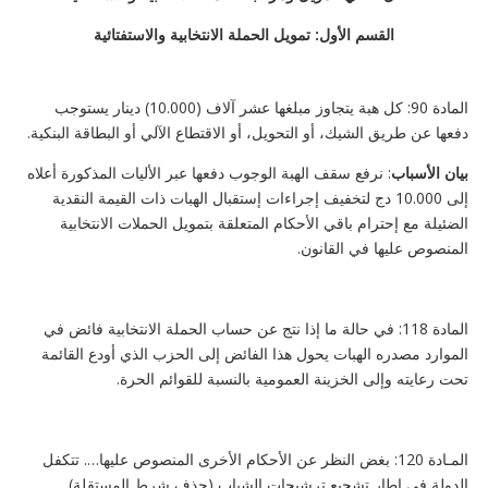
القسم الأول: تمويل الحملة الانتخابية والاستفتائية
المادة 90: كل هبة يتجاوز مبلغها عشر آلاف (10.000) دينار يستوجب
دفعها عن طريق الشيك، أو التحويل، أو الاقتطاع الآلي أو البطاقة البنكية.
بيان الأسباب
: نرفع سقف الهبة الوجوب دفعها عبر الأليات المذكورة أعلاه
إلى 10.000 دج لتخفيف إجراءات إستقبال الهبات ذات القيمة النقدية
الضئيلة مع إحترام باقي الأحكام المتعلقة بتمويل الحملات الانتخابية
المنصوص عليها في القانون.
المادة 118: في حالة ما إذا نتج عن حساب الحملة الانتخابية فائض في
الموارد مصدره الهبات يحول هذا الفائض إلى الحزب الذي أودع القائمة
تحت رعايته وإلى الخزينة العمومية بالنسبة للقوائم الحرة.
المـادة 120: بغض النظر عن الأحكام الأخرى المنصوص عليها…. تتكفل
الدولة في إطار تشجيع ترشيحات الشباب (حذف شرط المستقلة)