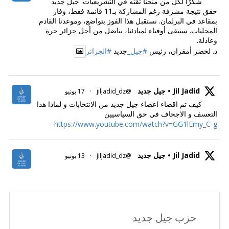
شكرًا لكل من منحنا ثقته في التشريعيات. جيل جديد
حقق نتيجة مشرفة رغم المشاركة بـ11 قائمة فقط، وفاز
بمقاعد في البرلمان. نستقبل هذا الفوز بتواضع، وموعدنا القادم
المحليات. سنبقى أوفياء لمبادئنا، نناضل من أجل جزائر حرة
وعادلة.
د. لخضر أمقران، رئيس
#جيل_
جديد
#الجزائر
Jil Jadid • جيل جديد
@jiljadid_dz
·
17 يونيو
كيف تم اقصاء اعضاء جيل جديد من الانتخابات و لماذا هذا
التعسف و الاجحاف في حق السياسيين
https://www.youtube.com/watch?v=GG1lEmy_C-g
Jil Jadid • جيل جديد
@jiljadid_dz
·
13 يونيو
حزب جيل جديد