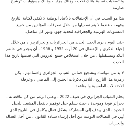
والتضحيات نسبية. هناك نخب ، وهناك مزايا ، وهناك مسؤوليات ترشيح
صارمة.
هذا هو السبب في أن الإحتفالات بالأعياد الوطنية لا تكفي لكتابة التاريخ
وفهمه ، عندما لا يتم تفصيلها من خلال تصرفات المؤلفين من جميع
المستويات الهرمية والجغرافية لتحديد جهود ودور كل مناضل.
حتى اليوم ، يريد الجيل الجديد من الجزائريات والجزائريين ، من خلال
إحياء الذكرى و الإحتفال في 20 أوت 1955 و 1956 ، أن يتجذر في حاضر
البلاد ومستقبلها ، من خلال استخلاص جميع الدروس التي قدمتها تاريخ هذا
الحدث.
لا بد من مواساة وتشجيع حماس الشباب الجزائري واهتمامهم ، بكل
رمزية هذا التاريخ ، لتلافي ذكريات الحنين إلى الماضي ، وعرقلة
الاحتفالات الطقسية والمنافقة.
يحلم الشباب الجزائري في صيف 2022 ، وعلى الرغم من كل تناقضاته ،
بجزائر قوية وموحدة ، حيث يسلم جيل نوفمبر بالفعل المشعل للجيل
الجديد ، الذي يهدف إلى المشاركة بشكل فعال وكامل في التاريخ الذي
بُنِيَ في النضالات اليومية من أجل إرساء سيادة القانون ، من أجل العدالة
والحريات.