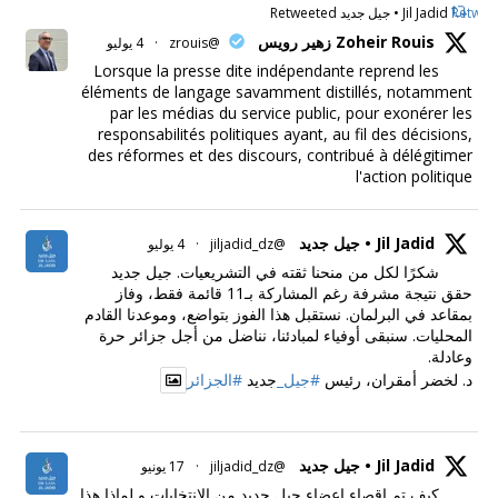
Retweet
Jil Jadid • جيل جديد Retweeted
Zoheir Rouis زهير رويس
@zrouis
·
4 يوليو
Lorsque la presse dite indépendante reprend les
éléments de langage savamment distillés, notamment
par les médias du service public, pour exonérer les
responsabilités politiques ayant, au fil des décisions,
des réformes et des discours, contribué à délégitimer
l'action politique
Jil Jadid • جيل جديد
@jiljadid_dz
·
4 يوليو
شكرًا لكل من منحنا ثقته في التشريعيات. جيل جديد
حقق نتيجة مشرفة رغم المشاركة بـ11 قائمة فقط، وفاز
بمقاعد في البرلمان. نستقبل هذا الفوز بتواضع، وموعدنا القادم
المحليات. سنبقى أوفياء لمبادئنا، نناضل من أجل جزائر حرة
وعادلة.
د. لخضر أمقران، رئيس
#جيل_
جديد
#الجزائر
Jil Jadid • جيل جديد
@jiljadid_dz
·
17 يونيو
كيف تم اقصاء اعضاء جيل جديد من الانتخابات و لماذا هذا