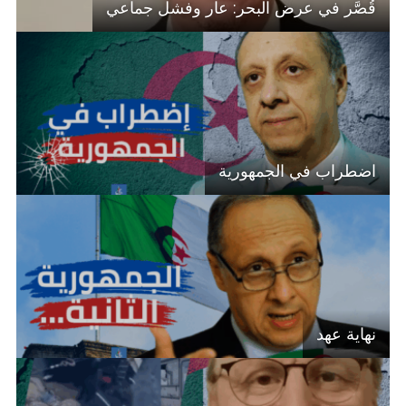
قُصَّر في عرض البحر: عار وفشل جماعي
اضطراب في الجمهورية
نهاية عهد