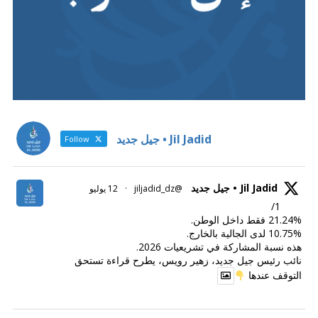
Jil Jadid • جيل جديد
Follow
Jil Jadid • جيل جديد
@jiljadid_dz
·
12 يوليو
1/
21.24% فقط داخل الوطن.
10.75% لدى الجالية بالخارج.
هذه نسبة المشاركة في تشريعيات 2026.
نائب رئيس جيل جديد، زهير رويس، يطرح قراءة تستحق
التوقف عندها