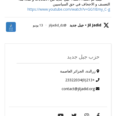
التعسف و الاجحاف في حق السياسيين
https://www.youtube.com/watch?v=GG1lEmy_C-g
Jil Jadid • جيل جديد
@jiljadid_dz
·
13 يونيو
حزب جيل جديد
زرالدة، الجزائر العاصمة
+213(0)23322034
contact@jiljadid.org