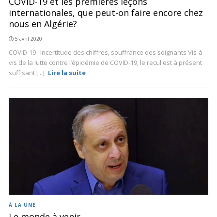
COVID-19 et les premières leçons
internationales, que peut-on faire encore chez
nous en Algérie?
5 avril 2020
COVID-19 : Incertitude des chiffres, souffrance des soignants Vis-à-
vis de la lutte contre l’épidémie de COVID-19, le recul est à présent
suffisant [...]
Lire la suite
À LA UNE
Le monde à venir