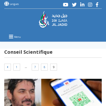
Langues
Menu
Conseil Scientifique
…
1
7
8
9