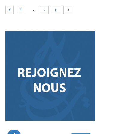
…
1
7
8
9