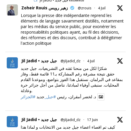
Jil Jadid • جيل جديد Retweeté
Zoheir Rouis زهير رويس
@zrouis
·
4 Juil
Lorsque la presse dite indépendante reprend les
éléments de langage savamment distillés, notamment
par les médias du service public, pour exonérer les
responsabilités politiques ayant, au fil des décisions,
des réformes et des discours, contribué à délégitimer
l'action politique
Jil Jadid • جيل جديد
@jiljadid_dz
·
4 Juil
شكرًا لكل من منحنا ثقته في التشريعيات. جيل جديد
حقق نتيجة مشرفة رغم المشاركة بـ11 قائمة فقط، وفاز
بمقاعد في البرلمان. نستقبل هذا الفوز بتواضع، وموعدنا القادم
المحليات. سنبقى أوفياء لمبادئنا، نناضل من أجل جزائر حرة
وعادلة.
د. لخضر أمقران، رئيس
#جيل_
جديد
#الجزائر
Jil Jadid • جيل جديد
@jiljadid_dz
·
17 Juin
كيف تم اقصاء اعضاء جيل جديد من الانتخابات و لماذا هذا