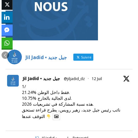
Jil Jadid • جيل جديد
Suivre
Jil Jadid • جيل جديد
@jiljadid_dz
·
12 Juil
1/
21.24% فقط داخل الوطن.
10.75% لدى الجالية بالخارج.
هذه نسبة المشاركة في تشريعيات 2026.
نائب رئيس جيل جديد، زهير رويس، يطرح قراءة تستحق
التوقف عندها