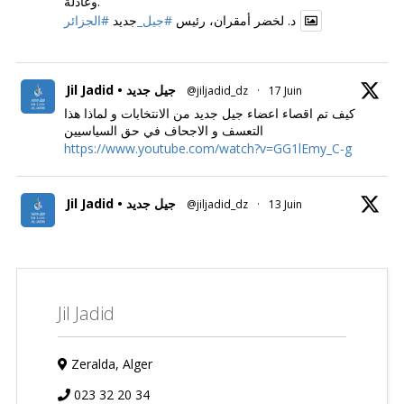
وعادلة.
د. لخضر أمقران، رئيس
#جيل_
جديد
#الجزائر
Jil Jadid • جيل جديد
@jiljadid_dz
·
17 Juin
كيف تم اقصاء اعضاء جيل جديد من الانتخابات و لماذا هذا
التعسف و الاجحاف في حق السياسيين
https://www.youtube.com/watch?v=GG1lEmy_C-g
Jil Jadid • جيل جديد
@jiljadid_dz
·
13 Juin
Jil Jadid
Zeralda, Alger
023 32 20 34