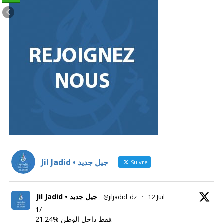
Jil Jadid • جيل جديد
Suivre
Jil Jadid • جيل جديد
@jiljadid_dz
·
12 Juil
1/
21.24% فقط داخل الوطن.