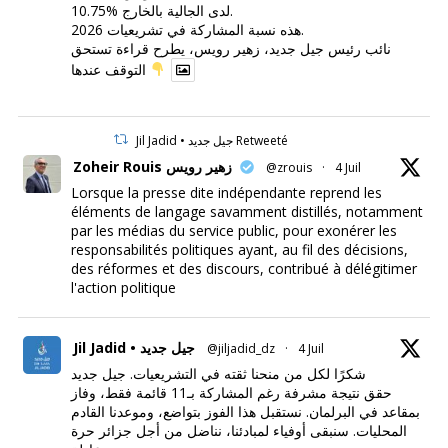
10.75% لدى الجالية بالخارج.
هذه نسبة المشاركة في تشريعيات 2026.
نائب رئيس جيل جديد، زهير رويس، يطرح قراءة تستحق
التوقف عندها
Jil Jadid • جيل جديد Retweeté
Zoheir Rouis زهير رويس
@zrouis
·
4 Juil
Lorsque la presse dite indépendante reprend les
éléments de langage savamment distillés, notamment
par les médias du service public, pour exonérer les
responsabilités politiques ayant, au fil des décisions,
des réformes et des discours, contribué à délégitimer
l'action politique
Jil Jadid • جيل جديد
@jiljadid_dz
·
4 Juil
شكرًا لكل من منحنا ثقته في التشريعيات. جيل جديد
حقق نتيجة مشرفة رغم المشاركة بـ11 قائمة فقط، وفاز
بمقاعد في البرلمان. نستقبل هذا الفوز بتواضع، وموعدنا القادم
المحليات. سنبقى أوفياء لمبادئنا، نناضل من أجل جزائر حرة