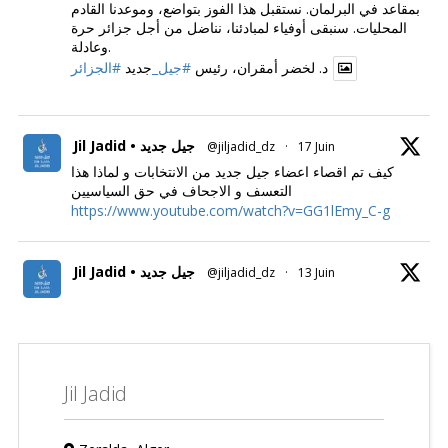
بمقاعد في البرلمان. نستقبل هذا الفوز بتواضع، وموعدنا القادم
المحليات. سنبقى أوفياء لمبادئنا، نناضل من أجل جزائر حرة
وعادلة.
د. لخضر أمقران، رئيس
#جيل_
جديد
#الجزائر
Jil Jadid • جيل جديد
@jiljadid_dz
·
17 Juin
كيف تم اقصاء اعضاء جيل جديد من الانتخابات و لماذا هذا
التعسف و الاجحاف في حق السياسيين
https://www.youtube.com/watch?v=GG1lEmy_C-g
Jil Jadid • جيل جديد
@jiljadid_dz
·
13 Juin
Jil Jadid