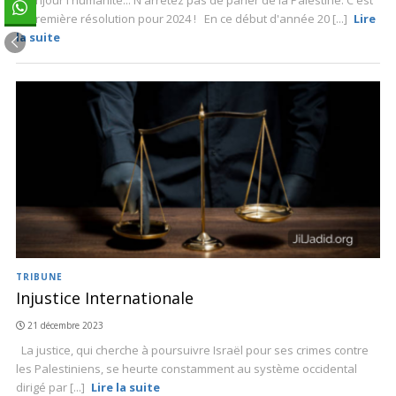
Bonjour l'humanité... N'arrêtez pas de parler de la Palestine. C'est
la première résolution pour 2024 ! En ce début d'année 20 [...]
Lire
la suite
TRIBUNE
Injustice Internationale
21 décembre 2023
La justice, qui cherche à poursuivre Israël pour ses crimes contre
les Palestiniens, se heurte constamment au système occidental
dirigé par [...]
Lire la suite