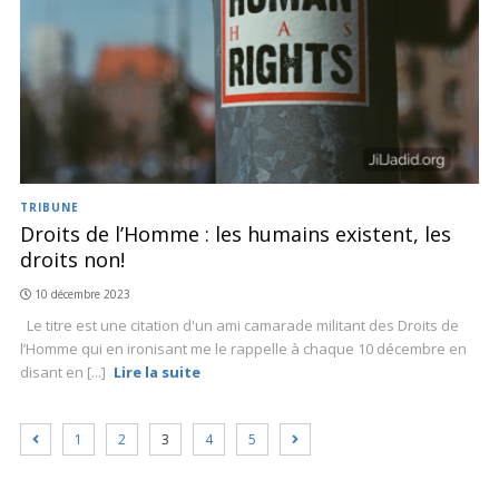
TRIBUNE
Droits de l’Homme : les humains existent, les
droits non!
10 décembre 2023
Le titre est une citation d'un ami camarade militant des Droits de
l’Homme qui en ironisant me le rappelle à chaque 10 décembre en
disant en [...]
Lire la suite
1
2
3
4
5