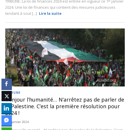
TRIBUNE. La loi de finances 2024 est entrée en vigueur ce 1ᵉʳ janvier
2024. Une loi de finances qui contient des mesures judicieuses
tendant à sout [...]
Lire la suite
TRIBUNE
Bonjour l’humanité… N’arrêtez pas de parler de
la Palestine. C’est la première résolution pour
2024 !
5 janvier 2024