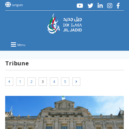
Langues
Menu
Tribune
1
2
3
4
5