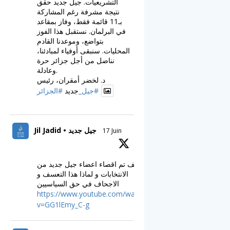
التشريعيات. جيل جديد حقق
نتيجة مشرفة رغم المشاركة
بـ11 قائمة فقط، وفاز بمقاعد
في البرلمان. نستقبل هذا الفوز
بتواضع، وموعدنا القادم
المحليات. سنبقى أوفياء لمبادئنا،
نناضل من أجل جزائر حرة
وعادلة.
د. لخضر أمقران، رئيس
#جيل_
جديد
#الجزائر
Jil Jadid • جيل جديد
17 Juin
كيف تم اقصاء اعضاء جيل جديد من
الانتخابات و لماذا هذا التعسف و
الاجحاف في حق السياسيين
https://www.youtube.com/watch?
v=GG1lEmy_C-g