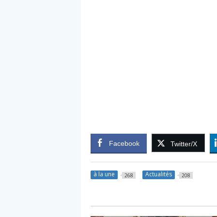
Facebook
Twitter/X
à la une
Actualités
268
208