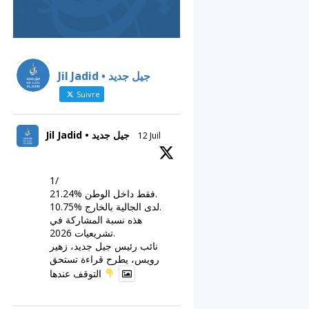
Jil Jadid • جيل جديد
Suivre
Jil Jadid • جيل جديد
12 Juil
1/
21.24% فقط داخل الوطن.
10.75% لدى الجالية بالخارج.
هذه نسبة المشاركة في
تشريعيات 2026.
نائب رئيس جيل جديد، زهير
رويس، يطرح قراءة تستحق
التوقف عندها