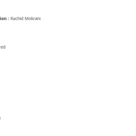
m
on :
Rachid Mokrani
b
red
i