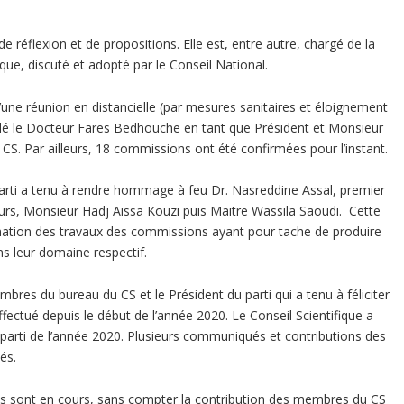
e réflexion et de propositions. Elle est, entre autre, chargé de la
ue, discuté et adopté par le Conseil National.
une réunion en distancielle (par mesures sanitaires et éloignement
llé le Docteur Fares Bedhouche en tant que Président et Monsieur
S. Par ailleurs, 18 commissions ont été confirmées pour l’instant.
parti a tenu à rendre hommage à feu Dr. Nasreddine Assal, premier
urs, Monsieur Hadj Aissa Kouzi puis Maitre Wassila Saoudi. Cette
imation des travaux des commissions ayant pour tache de produire
ns leur domaine respectif.
bres du bureau du CS et le Président du parti qui a tenu à féliciter
a effectué depuis le début de l’année 2020. Le Conseil Scientifique a
 parti de l’année 2020. Plusieurs communiqués et contributions des
és.
des sont en cours, sans compter la contribution des membres du CS