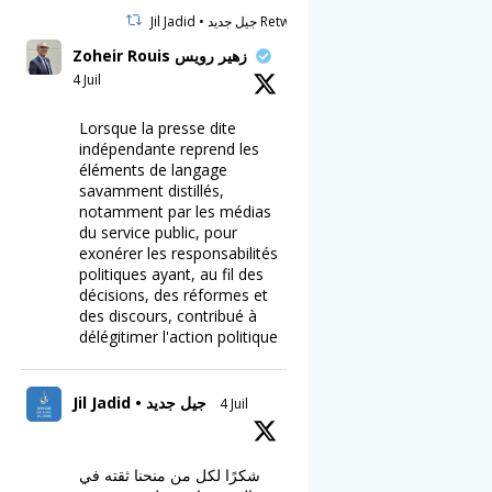
Jil Jadid • جيل جديد Retweeté
Zoheir Rouis زهير رويس
4 Juil
Lorsque la presse dite
indépendante reprend les
éléments de langage
savamment distillés,
notamment par les médias
du service public, pour
exonérer les responsabilités
politiques ayant, au fil des
décisions, des réformes et
des discours, contribué à
délégitimer l'action politique
Jil Jadid • جيل جديد
4 Juil
شكرًا لكل من منحنا ثقته في