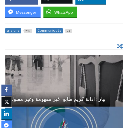
Messenger
WhatsApp
à la une
Communiqués
268
74
بيان: ادانة كريم طابو، غير مفهومة وغير مقبولة