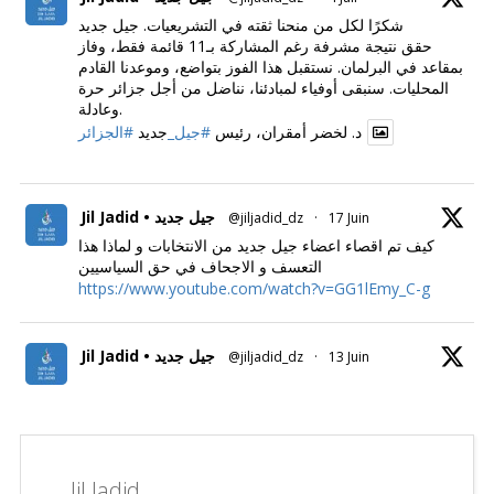
شكرًا لكل من منحنا ثقته في التشريعيات. جيل جديد
حقق نتيجة مشرفة رغم المشاركة بـ11 قائمة فقط، وفاز
بمقاعد في البرلمان. نستقبل هذا الفوز بتواضع، وموعدنا القادم
المحليات. سنبقى أوفياء لمبادئنا، نناضل من أجل جزائر حرة
وعادلة.
د. لخضر أمقران، رئيس
#جيل_
جديد
#الجزائر
Jil Jadid • جيل جديد
@jiljadid_dz
·
17 Juin
كيف تم اقصاء اعضاء جيل جديد من الانتخابات و لماذا هذا
التعسف و الاجحاف في حق السياسيين
https://www.youtube.com/watch?v=GG1lEmy_C-g
Jil Jadid • جيل جديد
@jiljadid_dz
·
13 Juin
Jil Jadid