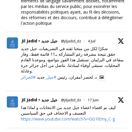
éléments de langage savamment distillés, notamment
par les médias du service public, pour exonérer les
responsabilités politiques ayant, au fil des décisions,
des réformes et des discours, contribué à délégitimer
l'action politique
Jil Jadid • جيل جديد
@jiljadid_dz
·
4 Juil
شكرًا لكل من منحنا ثقته في التشريعيات. جيل جديد
حقق نتيجة مشرفة رغم المشاركة بـ11 قائمة فقط، وفاز
بمقاعد في البرلمان. نستقبل هذا الفوز بتواضع، وموعدنا القادم
المحليات. سنبقى أوفياء لمبادئنا، نناضل من أجل جزائر حرة
وعادلة.
د. لخضر أمقران، رئيس
#جيل_
جديد
#الجزائر
Jil Jadid • جيل جديد
@jiljadid_dz
·
17 Juin
كيف تم اقصاء اعضاء جيل جديد من الانتخابات و لماذا هذا
التعسف و الاجحاف في حق السياسيين
https://www.youtube.com/watch?v=GG1lEmy_C-g