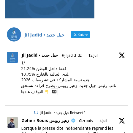
Jil Jadid • جيل جديد
Suivre
Jil Jadid • جيل جديد
@jiljadid_dz
·
12 Juil
1/
21.24% فقط داخل الوطن.
10.75% لدى الجالية بالخارج.
هذه نسبة المشاركة في تشريعيات 2026.
نائب رئيس جيل جديد، زهير رويس، يطرح قراءة تستحق
التوقف عندها
Jil Jadid • جيل جديد Retweeté
Zoheir Rouis زهير رويس
@zrouis
·
4 Juil
Lorsque la presse dite indépendante reprend les