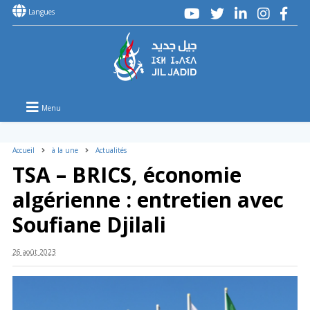
Langues
Menu
Accueil
à la une
Actualités
TSA – BRICS, économie
algérienne : entretien avec
Soufiane Djilali
26 août 2023