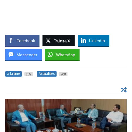
Facebook
LinkedIn
Twitter/X
Messenger
WhatsApp
à la une
Actualités
268
208