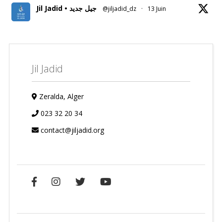
Jil Jadid • جيل جديد
@jiljadid_dz
·
13 Juin
Jil Jadid
Zeralda, Alger
023 32 20 34
contact@jiljadid.org