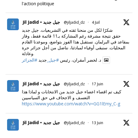
l'action politique
Jil Jadid • جيل جديد
@jiljadid_dz
·
4 Juil
شكرًا لكل من منحنا ثقته في التشريعيات. جيل جديد
حقق نتيجة مشرفة رغم المشاركة بـ11 قائمة فقط، وفاز
بمقاعد في البرلمان. نستقبل هذا الفوز بتواضع، وموعدنا القادم
المحليات. سنبقى أوفياء لمبادئنا، نناضل من أجل جزائر حرة
وعادلة.
د. لخضر أمقران، رئيس
#جيل_
جديد
#الجزائر
Jil Jadid • جيل جديد
@jiljadid_dz
·
17 Juin
كيف تم اقصاء اعضاء جيل جديد من الانتخابات و لماذا هذا
التعسف و الاجحاف في حق السياسيين
https://www.youtube.com/watch?v=GG1lEmy_C-g
Jil Jadid • جيل جديد
@jiljadid_dz
·
13 Juin