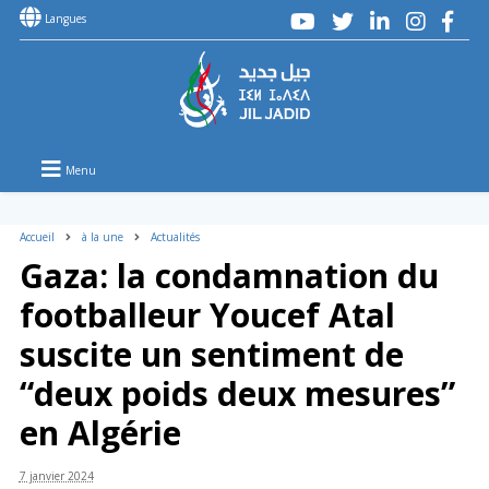
Langues
Menu
Accueil
à la une
Actualités
Gaza: la condamnation du
footballeur Youcef Atal
suscite un sentiment de
“deux poids deux mesures”
en Algérie
7 janvier 2024