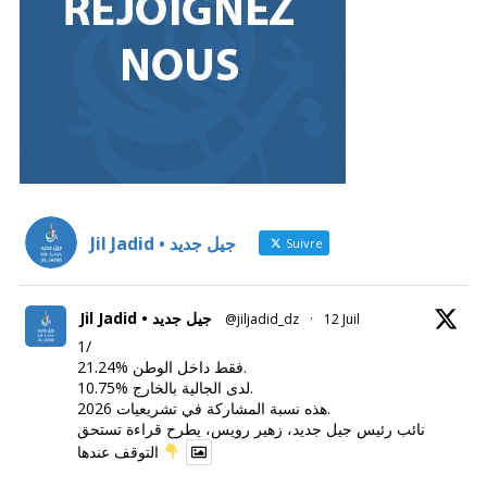
Jil Jadid • جيل جديد
Suivre
Jil Jadid • جيل جديد
@jiljadid_dz
·
12 Juil
1/
21.24% فقط داخل الوطن.
10.75% لدى الجالية بالخارج.
هذه نسبة المشاركة في تشريعيات 2026.
نائب رئيس جيل جديد، زهير رويس، يطرح قراءة تستحق
التوقف عندها