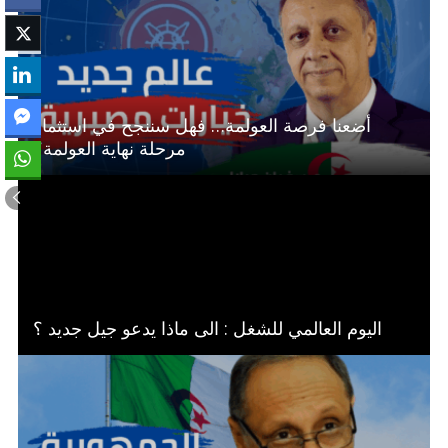
أضعنا فرصة العولمة… فهل سننجح في استثمار
مرحلة نهاية العولمة؟
اليوم العالمي للشغل : الى ماذا يدعو جيل جديد ؟