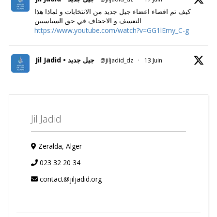
كيف تم اقصاء اعضاء جيل جديد من الانتخابات و لماذا هذا
التعسف و الاجحاف في حق السياسيين
https://www.youtube.com/watch?v=GG1lEmy_C-g
Jil Jadid • جيل جديد
@jiljadid_dz
·
13 Juin
Jil Jadid
Zeralda, Alger
023 32 20 34
contact@jiljadid.org