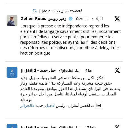
Jil Jadid • جيل جديد Retweeté
Zoheir Rouis زهير رويس
@zrouis
·
4 Juil
Lorsque la presse dite indépendante reprend les
éléments de langage savamment distillés, notamment
par les médias du service public, pour exonérer les
responsabilités politiques ayant, au fil des décisions,
des réformes et des discours, contribué à délégitimer
l'action politique
Jil Jadid • جيل جديد
@jiljadid_dz
·
4 Juil
شكرًا لكل من منحنا ثقته في التشريعيات. جيل جديد
حقق نتيجة مشرفة رغم المشاركة بـ11 قائمة فقط، وفاز
بمقاعد في البرلمان. نستقبل هذا الفوز بتواضع، وموعدنا القادم
المحليات. سنبقى أوفياء لمبادئنا، نناضل من أجل جزائر حرة
وعادلة.
د. لخضر أمقران، رئيس
#جيل_
جديد
#الجزائر
Jil Jadid • جيل جديد
@jiljadid_dz
·
17 Juin