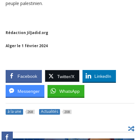
peuple palestinien.
Rédaction JilJadid.org
Alger le 1 février 2024
Facebook
LinkedIn
Twitter/X
Messenger
WhatsApp
à la une
Actualités
268
208