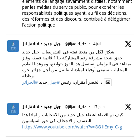
éléments de langage savamment distillés, notamment
par les médias du service public, pour exonérer les
responsabilités politiques ayant, au fil des décisions,
des réformes et des discours, contribué à délégitimer
l'action politique
Jil Jadid • جيل جديد
@jiljadid_dz
·
4 Juil
شكرًا لكل من منحنا ثقته في التشريعيات. جيل جديد
حقق نتيجة مشرفة رغم المشاركة بـ11 قائمة فقط، وفاز
بمقاعد في البرلمان. نستقبل هذا الفوز بتواضع، وموعدنا القادم
المحليات. سنبقى أوفياء لمبادئنا، نناضل من أجل جزائر حرة
وعادلة.
د. لخضر أمقران، رئيس
#جيل_
جديد
#الجزائر
Jil Jadid • جيل جديد
@jiljadid_dz
·
17 Juin
كيف تم اقصاء اعضاء جيل جديد من الانتخابات و لماذا هذا
التعسف و الاجحاف في حق السياسيين
https://www.youtube.com/watch?v=GG1lEmy_C-g