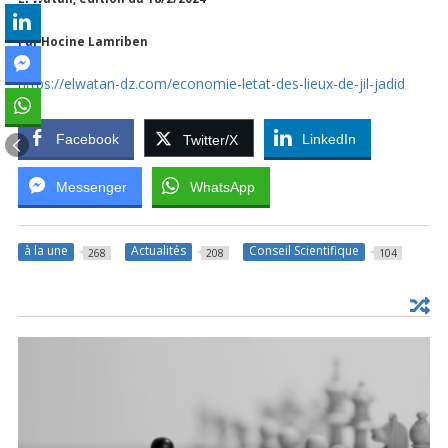
Par Hocine Lamriben
https://elwatan-dz.com/economie-letat-des-lieux-de-jil-jadid
Facebook
LinkedIn
Twitter/X
Messenger
WhatsApp
à la une
Actualités
Conseil Scientifique
268
208
104