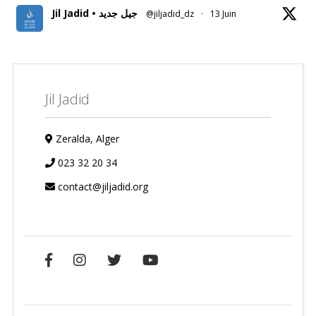
Jil Jadid • جيل جديد
@jiljadid_dz
·
13 Juin
Jil Jadid
Zeralda, Alger
023 32 20 34
contact@jiljadid.org