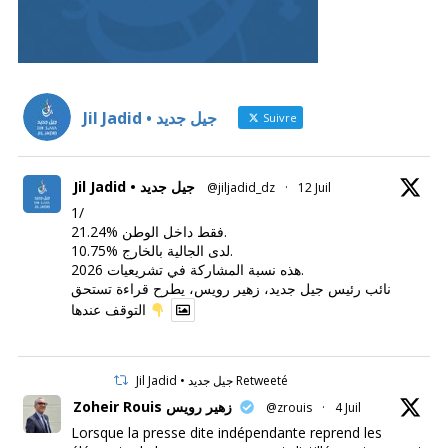
Jil Jadid • جيل جديد
Suivre
Jil Jadid • جيل جديد
@jiljadid_dz
·
12 Juil
1/
21.24% فقط داخل الوطن.
10.75% لدى الجالية بالخارج.
هذه نسبة المشاركة في تشريعيات 2026.
نائب رئيس جيل جديد، زهير رويس، يطرح قراءة تستحق
التوقف عندها
Jil Jadid • جيل جديد Retweeté
Zoheir Rouis زهير رويس
@zrouis
·
4 Juil
Lorsque la presse dite indépendante reprend les