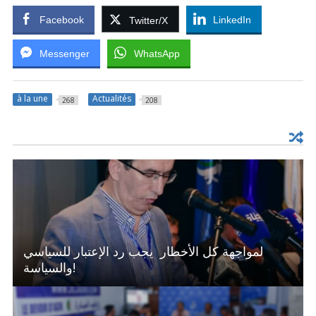
Facebook
LinkedIn
Twitter/X
Messenger
WhatsApp
à la une
Actualités
268
208
لمواجهة كل الأخطار يجب رد الإعتبار للسياسي
والسياسة!