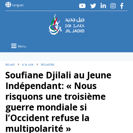
Langues
Menu
Accueil
à la une
Actualités
Soufiane Djilali au Jeune
Indépendant: « Nous
risquons une troisième
guerre mondiale si
l’Occident refuse la
multipolarité »