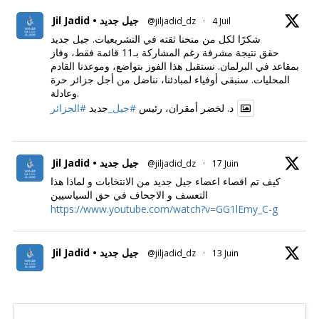
Jil Jadid • جيل جديد
@jiljadid_dz
·
4 Juil
شكرًا لكل من منحنا ثقته في التشريعيات. جيل جديد
حقق نتيجة مشرفة رغم المشاركة بـ11 قائمة فقط، وفاز
بمقاعد في البرلمان. نستقبل هذا الفوز بتواضع، وموعدنا القادم
المحليات. سنبقى أوفياء لمبادئنا، نناضل من أجل جزائر حرة
وعادلة.
د. لخضر أمقران، رئيس
#جيل_
جديد
#الجزائر
Jil Jadid • جيل جديد
@jiljadid_dz
·
17 Juin
كيف تم اقصاء اعضاء جيل جديد من الانتخابات و لماذا هذا
التعسف و الاجحاف في حق السياسيين
https://www.youtube.com/watch?v=GG1lEmy_C-g
Jil Jadid • جيل جديد
@jiljadid_dz
·
13 Juin