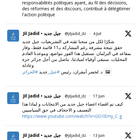
responsabilités politiques ayant, au fil des décisions,
des réformes et des discours, contribué à délégitimer
l'action politique
Jil Jadid • جيل جديد
@jiljadid_dz
·
4 Juil
شكرًا لكل من منحنا ثقته في التشريعيات. جيل جديد
حقق نتيجة مشرفة رغم المشاركة بـ11 قائمة فقط، وفاز
بمقاعد في البرلمان. نستقبل هذا الفوز بتواضع، وموعدنا القادم
المحليات. سنبقى أوفياء لمبادئنا، نناضل من أجل جزائر حرة
وعادلة.
د. لخضر أمقران، رئيس
#جيل_
جديد
#الجزائر
Jil Jadid • جيل جديد
@jiljadid_dz
·
17 Juin
كيف تم اقصاء اعضاء جيل جديد من الانتخابات و لماذا هذا
التعسف و الاجحاف في حق السياسيين
https://www.youtube.com/watch?v=GG1lEmy_C-g
Jil Jadid • جيل جديد
@jiljadid_dz
·
13 Juin