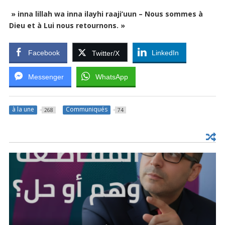
» inna lillah wa inna ilayhi raaji’uun – Nous sommes à
Dieu et à Lui nous retournons. »
Facebook
LinkedIn
Twitter/X
Messenger
WhatsApp
à la une
Communiqués
268
74