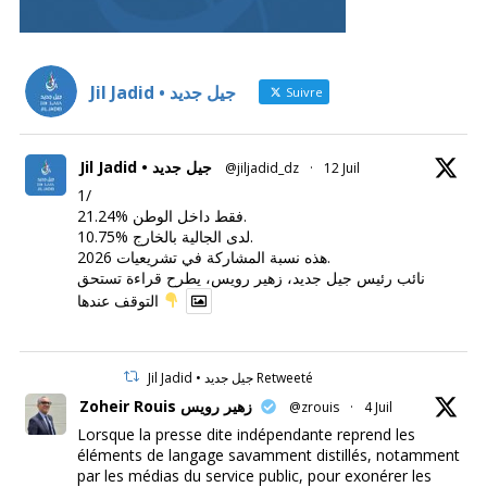
Jil Jadid • جيل جديد
Suivre
Jil Jadid • جيل جديد
@jiljadid_dz
·
12 Juil
1/
21.24% فقط داخل الوطن.
10.75% لدى الجالية بالخارج.
هذه نسبة المشاركة في تشريعيات 2026.
نائب رئيس جيل جديد، زهير رويس، يطرح قراءة تستحق
التوقف عندها
Jil Jadid • جيل جديد Retweeté
Zoheir Rouis زهير رويس
@zrouis
·
4 Juil
Lorsque la presse dite indépendante reprend les
éléments de langage savamment distillés, notamment
par les médias du service public, pour exonérer les