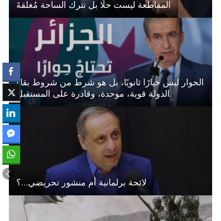
المقاطعة ليست حلَا بل تترك الساحة مُغلقةَ
الحوار ليس خيارًا ثانويًا، بل هو شرط من شروط بقاء
الدولة قوية، موحدة، وقادرة على المستقبل.
لائحة برلمانية أم منشور تحريضي…؟