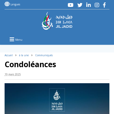
Langues
Menu
Accueil
à la une
Communiqués
Condoléances
19 mars 2025