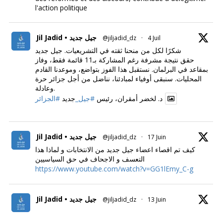
l'action politique
Jil Jadid • جيل جديد
@jiljadid_dz
·
4 Juil
شكرًا لكل من منحنا ثقته في التشريعيات. جيل جديد
حقق نتيجة مشرفة رغم المشاركة بـ11 قائمة فقط، وفاز
بمقاعد في البرلمان. نستقبل هذا الفوز بتواضع، وموعدنا القادم
المحليات. سنبقى أوفياء لمبادئنا، نناضل من أجل جزائر حرة
وعادلة.
د. لخضر أمقران، رئيس
#جيل_
جديد
#الجزائر
Jil Jadid • جيل جديد
@jiljadid_dz
·
17 Juin
كيف تم اقصاء اعضاء جيل جديد من الانتخابات و لماذا هذا
التعسف و الاجحاف في حق السياسيين
https://www.youtube.com/watch?v=GG1lEmy_C-g
Jil Jadid • جيل جديد
@jiljadid_dz
·
13 Juin