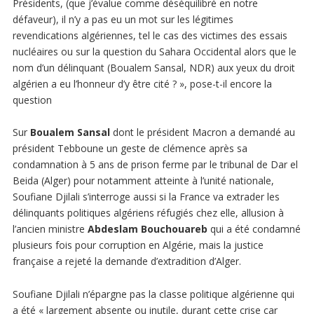
Présidents, (que j’évalue comme déséquilibré en notre
défaveur), il n’y a pas eu un mot sur les légitimes
revendications algériennes, tel le cas des victimes des essais
nucléaires ou sur la question du Sahara Occidental alors que le
nom d’un délinquant (Boualem Sansal, NDR) aux yeux du droit
algérien a eu l’honneur d’y être cité ? », pose-t-il encore la
question
Sur
Boualem Sansal
dont le président Macron a demandé au
président Tebboune un geste de clémence après sa
condamnation à 5 ans de prison ferme par le tribunal de Dar el
Beida (Alger) pour notamment atteinte à l’unité nationale,
Soufiane Djilali s’interroge aussi si la France va extrader les
délinquants politiques algériens réfugiés chez elle, allusion à
l’ancien ministre
Abdeslam Bouchouareb
qui a été condamné
plusieurs fois pour corruption en Algérie, mais la justice
française a rejeté la demande d’extradition d’Alger.
Soufiane Djilali n’épargne pas la classe politique algérienne qui
a été « largement absente ou inutile, durant cette crise car