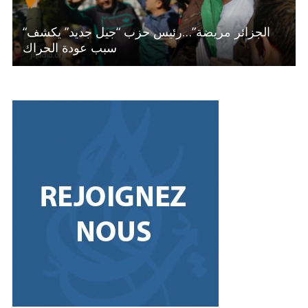
“الجزائر مريضة”…رئيس حزب “جيل جديد” يكشف
سبب عودة الحراك