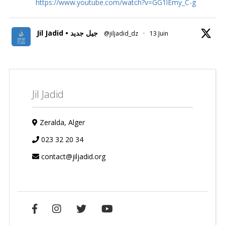
https://www.youtube.com/watch?v=GG1lEmy_C-g
Jil Jadid • جيل جديد
@jiljadid_dz
·
13 Juin
Jil Jadid
Zeralda, Alger
023 32 20 34
contact@jiljadid.org