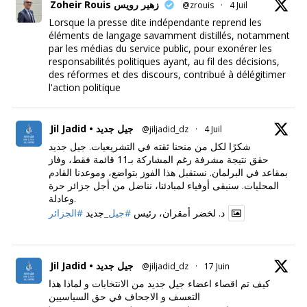
Zoheir Rouis زهير رويس
@zrouis
·
4 Juil
Lorsque la presse dite indépendante reprend les
éléments de langage savamment distillés, notamment
par les médias du service public, pour exonérer les
responsabilités politiques ayant, au fil des décisions,
des réformes et des discours, contribué à délégitimer
l'action politique
Jil Jadid • جيل جديد
@jiljadid_dz
·
4 Juil
شكرًا لكل من منحنا ثقته في التشريعيات. جيل جديد
حقق نتيجة مشرفة رغم المشاركة بـ11 قائمة فقط، وفاز
بمقاعد في البرلمان. نستقبل هذا الفوز بتواضع، وموعدنا القادم
المحليات. سنبقى أوفياء لمبادئنا، نناضل من أجل جزائر حرة
وعادلة.
د. لخضر أمقران، رئيس
#جيل_
جديد
#الجزائر
Jil Jadid • جيل جديد
@jiljadid_dz
·
17 Juin
كيف تم اقصاء اعضاء جيل جديد من الانتخابات و لماذا هذا
التعسف و الاجحاف في حق السياسيين