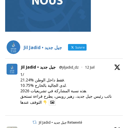
Jil Jadid • جيل جديد
Suivre
Jil Jadid • جيل جديد
@jiljadid_dz
·
12 Juil
1/
21.24% فقط داخل الوطن.
10.75% لدى الجالية بالخارج.
هذه نسبة المشاركة في تشريعيات 2026.
نائب رئيس جيل جديد، زهير رويس، يطرح قراءة تستحق
التوقف عندها
Jil Jadid • جيل جديد Retweeté