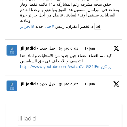
حقق نتيجة مشرفة رغم المشاركة بـ11 قائمة فقط، وفاز
بمقاعد في البرلمان. نستقبل هذا الفوز بتواضع، وموعدنا القادم
المحليات. سنبقى أوفياء لمبادئنا، نناضل من أجل جزائر حرة
وعادلة.
د. لخضر أمقران، رئيس
#جيل_
جديد
#الجزائر
Jil Jadid • جيل جديد
@jiljadid_dz
·
17 Juin
كيف تم اقصاء اعضاء جيل جديد من الانتخابات و لماذا هذا
التعسف و الاجحاف في حق السياسيين
https://www.youtube.com/watch?v=GG1lEmy_C-g
Jil Jadid • جيل جديد
@jiljadid_dz
·
13 Juin
Jil Jadid