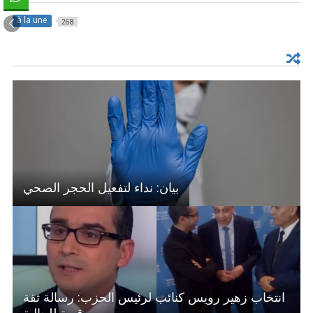
à la une
268
بيان: نداء لتفعيل الحجر الصحي
انتخاب زهير رويس كنائب لرئيس الحزب: رسالة ثقة
قوية للجالية