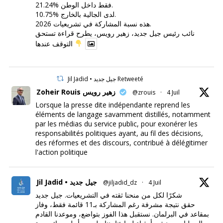
21.24% فقط داخل الوطن.
10.75% لدى الجالية بالخارج.
هذه نسبة المشاركة في تشريعيات 2026.
نائب رئيس جيل جديد، زهير رويس، يطرح قراءة تستحق
التوقف عندها
Jil Jadid • جيل جديد Retweeté
Zoheir Rouis زهير رويس
@zrouis
·
4 Juil
Lorsque la presse dite indépendante reprend les
éléments de langage savamment distillés, notamment
par les médias du service public, pour exonérer les
responsabilités politiques ayant, au fil des décisions,
des réformes et des discours, contribué à délégitimer
l'action politique
Jil Jadid • جيل جديد
@jiljadid_dz
·
4 Juil
شكرًا لكل من منحنا ثقته في التشريعيات. جيل جديد
حقق نتيجة مشرفة رغم المشاركة بـ11 قائمة فقط، وفاز
بمقاعد في البرلمان. نستقبل هذا الفوز بتواضع، وموعدنا القادم