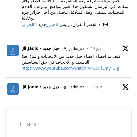
حقق نتيجة مشرفة رغم المشاركة بـ11 قائمة فقط، وفاز
بمقاعد في البرلمان. نستقبل هذا الفوز بتواضع، وموعدنا القادم
المحليات. سنبقى أوفياء لمبادئنا، نناضل من أجل جزائر حرة
وعادلة.
د. لخضر أمقران، رئيس
#جيل_
جديد
#الجزائر
Jil Jadid • جيل جديد
@jiljadid_dz
·
17 Juin
كيف تم اقصاء اعضاء جيل جديد من الانتخابات و لماذا هذا
التعسف و الاجحاف في حق السياسيين
https://www.youtube.com/watch?v=GG1lEmy_C-g
Jil Jadid • جيل جديد
@jiljadid_dz
·
13 Juin
Jil Jadid