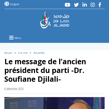
Langues
Menu
Accueil
à la une
Actualités
Le message de l’ancien
président du parti -Dr.
Soufiane Djilali-
6 décembre 2025