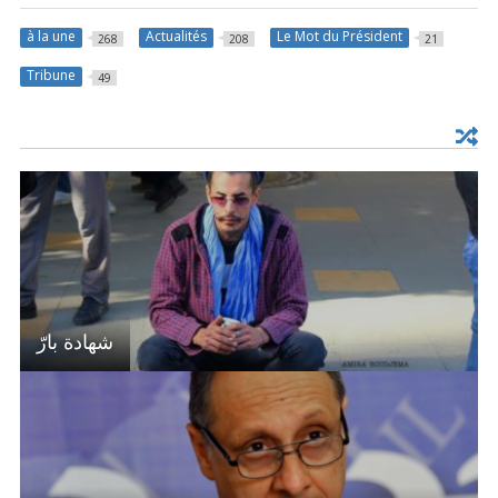
à la une
Actualités
Le Mot du Président
268
208
21
Tribune
49
شهادة بارّ