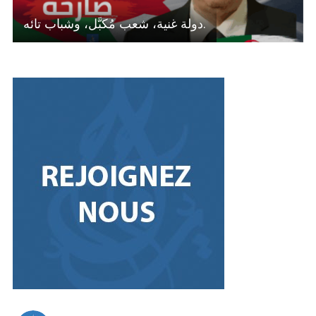
دولة غنية، شعب مُكبَّل، وشباب تائه.