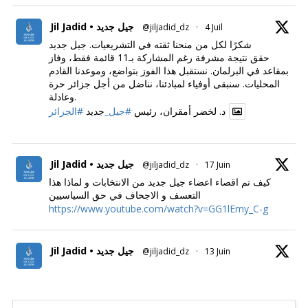
Jil Jadid • جيل جديد
@jiljadid_dz
·
4 Juil
شكرًا لكل من منحنا ثقته في التشريعيات. جيل جديد
حقق نتيجة مشرفة رغم المشاركة بـ11 قائمة فقط، وفاز
بمقاعد في البرلمان. نستقبل هذا الفوز بتواضع، وموعدنا القادم
المحليات. سنبقى أوفياء لمبادئنا، نناضل من أجل جزائر حرة
وعادلة.
د. لخضر أمقران، رئيس
#جيل_
جديد
#الجزائر
Jil Jadid • جيل جديد
@jiljadid_dz
·
17 Juin
كيف تم اقصاء اعضاء جيل جديد من الانتخابات و لماذا هذا
التعسف و الاجحاف في حق السياسيين
https://www.youtube.com/watch?v=GG1lEmy_C-g
Jil Jadid • جيل جديد
@jiljadid_dz
·
13 Juin