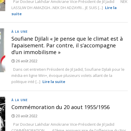
Par Docteur Lakhdar Amokrane Vice-Président de Jil Jadid NEK
LASSLIW DH AMAZIGH...NEK DH ADZAYRI... JE SUIS [...]
Lire la
suite
À LA UNE
Soufiane Djilali « Je pense que le climat est à
l’apaisement. Par contre, il s’accompagne
d’un immobilisme »
26 août 2022
Dans cet entretien Président de Jil Jadid, Soufiane Djilali pour le
média en ligne Win+, évoque plusieurs volets allant de la
politique inté [...]
Lire la suite
À LA UNE
Commémoration du 20 aout 1955/1956
20 août 2022
Par Docteur Lakhdar Amokrane Vice-Président de Jil Jadid
COMMÉMORATION 67ème anniversaire de l'offensive du Nor