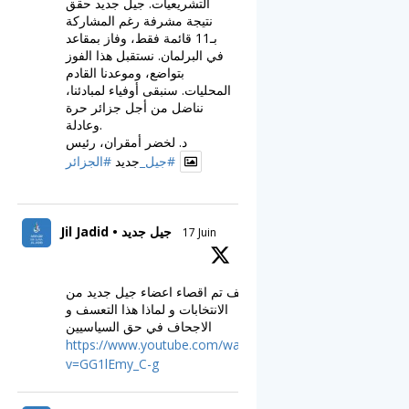
التشريعيات. جيل جديد حقق
نتيجة مشرفة رغم المشاركة
بـ11 قائمة فقط، وفاز بمقاعد
في البرلمان. نستقبل هذا الفوز
بتواضع، وموعدنا القادم
المحليات. سنبقى أوفياء لمبادئنا،
نناضل من أجل جزائر حرة
وعادلة.
د. لخضر أمقران، رئيس
#جيل_
جديد
#الجزائر
Jil Jadid • جيل جديد
17 Juin
كيف تم اقصاء اعضاء جيل جديد من
الانتخابات و لماذا هذا التعسف و
الاجحاف في حق السياسيين
https://www.youtube.com/watch?
v=GG1lEmy_C-g