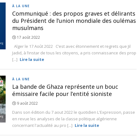
À LA UNE
Communiqué : des propos graves et délirants
du Président de l’union mondiale des oulémas
musulmans
17 août 2022
Alger le 17 Août 2022 C’est avec étonnement et regrets que Jil
Jadid, à l’instar de tous les citoyens, a pris connaissance des prop
[...]
Lire la suite
À LA UNE
La bande de Ghaza représente un bouc
émissaire facile pour l’entité sioniste
9 août 2022
Dans son édition du 7 aout 2022 le quotidien L'Expression, passe
en revue les analyses de la classe politique algérienne
concernant l'actualité au pro [...]
Lire la suite