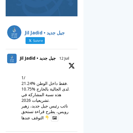
Jil Jadid • جيل جديد
Suivre
Jil Jadid • جيل جديد
12 Juil
1/
21.24% فقط داخل الوطن.
10.75% لدى الجالية بالخارج.
هذه نسبة المشاركة في
تشريعيات 2026.
نائب رئيس جيل جديد، زهير
رويس، يطرح قراءة تستحق
التوقف عندها