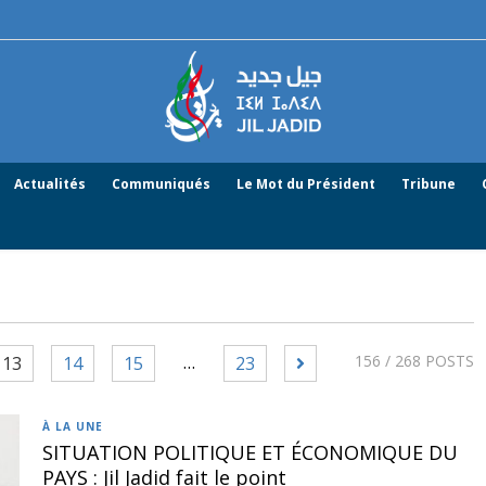
Actualités
Communiqués
Le Mot du Président
Tribune
…
156
/ 268 POSTS
13
14
15
23
À LA UNE
SITUATION POLITIQUE ET ÉCONOMIQUE DU
PAYS : Jil Jadid fait le point