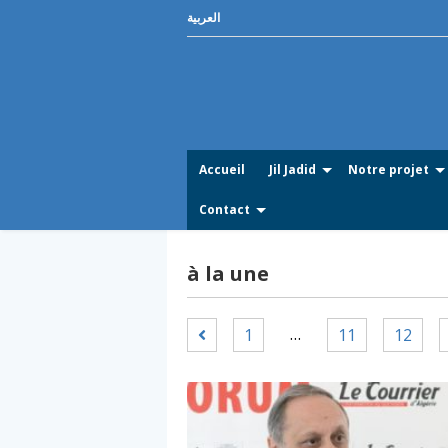
العربية
Accueil
Jil Jadid
Notre projet
Contact
à la une
…
1
11
12