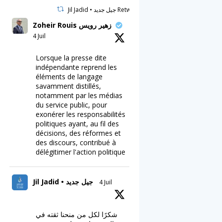
Jil Jadid • جيل جديد Retweeté
Zoheir Rouis زهير رويس
4 Juil
Lorsque la presse dite
indépendante reprend les
éléments de langage
savamment distillés,
notamment par les médias
du service public, pour
exonérer les responsabilités
politiques ayant, au fil des
décisions, des réformes et
des discours, contribué à
délégitimer l'action politique
Jil Jadid • جيل جديد
4 Juil
شكرًا لكل من منحنا ثقته في