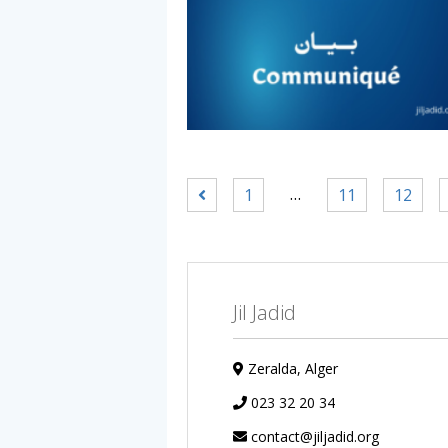
…
1
11
12
Jil Jadid
Zeralda, Alger
023 32 20 34
contact@jiljadid.org