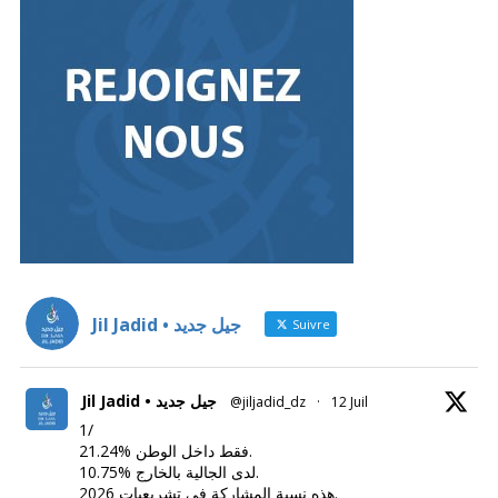
Jil Jadid • جيل جديد
Suivre
Jil Jadid • جيل جديد
@jiljadid_dz
·
12 Juil
1/
21.24% فقط داخل الوطن.
10.75% لدى الجالية بالخارج.
هذه نسبة المشاركة في تشريعيات 2026.