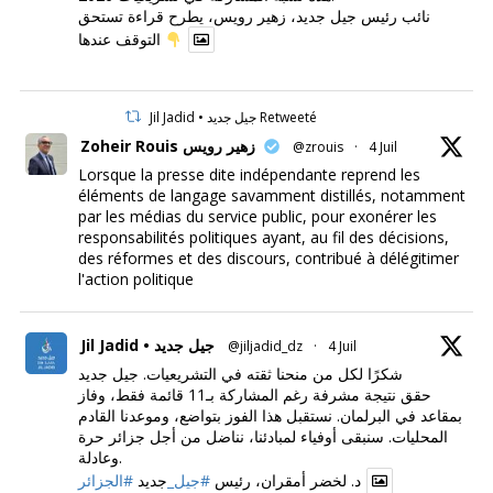
نائب رئيس جيل جديد، زهير رويس، يطرح قراءة تستحق
التوقف عندها
Jil Jadid • جيل جديد Retweeté
Zoheir Rouis زهير رويس
@zrouis
·
4 Juil
Lorsque la presse dite indépendante reprend les
éléments de langage savamment distillés, notamment
par les médias du service public, pour exonérer les
responsabilités politiques ayant, au fil des décisions,
des réformes et des discours, contribué à délégitimer
l'action politique
Jil Jadid • جيل جديد
@jiljadid_dz
·
4 Juil
شكرًا لكل من منحنا ثقته في التشريعيات. جيل جديد
حقق نتيجة مشرفة رغم المشاركة بـ11 قائمة فقط، وفاز
بمقاعد في البرلمان. نستقبل هذا الفوز بتواضع، وموعدنا القادم
المحليات. سنبقى أوفياء لمبادئنا، نناضل من أجل جزائر حرة
وعادلة.
د. لخضر أمقران، رئيس
#جيل_
جديد
#الجزائر