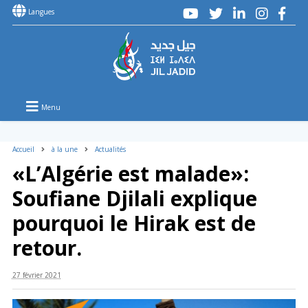
Langues
Menu
Accueil
à la une
Actualités
«L’Algérie est malade»:
Soufiane Djilali explique
pourquoi le Hirak est de
retour.
27 février 2021