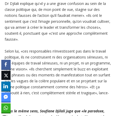
Dr Djilali explique qu’«il y a une grave confusion au sein de la
classe politique qui, de mon point de vue, stagne sur des
notions fausses de l’action qu’il faudrait mener». «Ils ont le
sentiment que c’est l’image personnelle, qu’on voudrait cultiver,
qui va arriver à créer le leader et transformer les choses»,
soutient-il, ponctuant que «c’est une approche complètement
fausse».
Selon lui, «ces responsables n’investissent pas dans le travail
politique, ils ne construisent ni des organisations sérieuses, ni
des équipes de travail sérieuses, ni un projet, ni un programme,
ni une vision». «Ils cherchent simplement le buzz en exploitant
des phrases ou des moments de manifestation tout en surfant
sur les vagues de la colère populaire et en se projetant sur la
scène politique constamment comme des héros». «Et ça
n’aboutit à rien, c’est complètement stérile et tragique», lance-
t-il.
Dans le même sens, Soufiane Djilali juge que «le paradoxe,