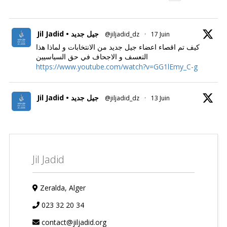
Jil Jadid • جيل جديد
@jiljadid_dz
·
17 Juin
كيف تم اقصاء اعضاء جيل جديد من الانتخابات و لماذا هذا
التعسف و الاجحاف في حق السياسيين
https://www.youtube.com/watch?v=GG1lEmy_C-g
Jil Jadid • جيل جديد
@jiljadid_dz
·
13 Juin
Jil Jadid
Zeralda, Alger
023 32 20 34
contact@jiljadid.org