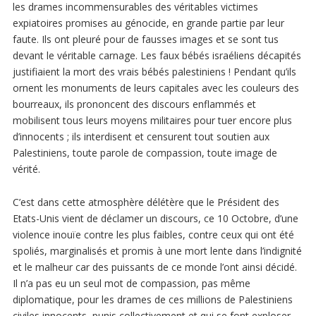
les drames incommensurables des véritables victimes
expiatoires promises au génocide, en grande partie par leur
faute. Ils ont pleuré pour de fausses images et se sont tus
devant le véritable carnage. Les faux bébés israéliens décapités
justifiaient la mort des vrais bébés palestiniens ! Pendant qu’ils
ornent les monuments de leurs capitales avec les couleurs des
bourreaux, ils prononcent des discours enflammés et
mobilisent tous leurs moyens militaires pour tuer encore plus
d’innocents ; ils interdisent et censurent tout soutien aux
Palestiniens, toute parole de compassion, toute image de
vérité.
C’est dans cette atmosphère délétère que le Président des
Etats-Unis vient de déclamer un discours, ce 10 Octobre, d’une
violence inouïe contre les plus faibles, contre ceux qui ont été
spoliés, marginalisés et promis à une mort lente dans l’indignité
et le malheur car des puissants de ce monde l’ont ainsi décidé.
Il n’a pas eu un seul mot de compassion, pas même
diplomatique, pour les drames de ces millions de Palestiniens
civiles innocents, punis collectivement et qui se font exploser