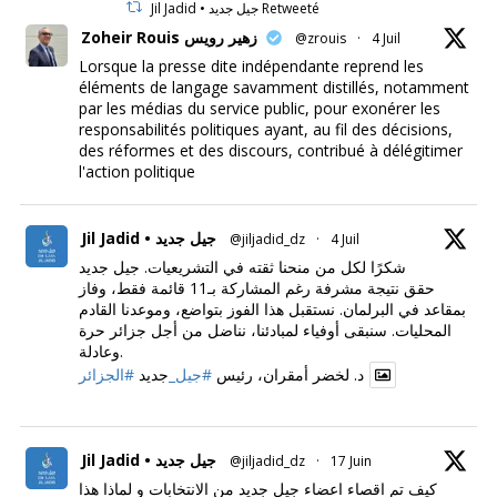
Jil Jadid • جيل جديد Retweeté
Zoheir Rouis زهير رويس
@zrouis
·
4 Juil
Lorsque la presse dite indépendante reprend les
éléments de langage savamment distillés, notamment
par les médias du service public, pour exonérer les
responsabilités politiques ayant, au fil des décisions,
des réformes et des discours, contribué à délégitimer
l'action politique
Jil Jadid • جيل جديد
@jiljadid_dz
·
4 Juil
شكرًا لكل من منحنا ثقته في التشريعيات. جيل جديد
حقق نتيجة مشرفة رغم المشاركة بـ11 قائمة فقط، وفاز
بمقاعد في البرلمان. نستقبل هذا الفوز بتواضع، وموعدنا القادم
المحليات. سنبقى أوفياء لمبادئنا، نناضل من أجل جزائر حرة
وعادلة.
د. لخضر أمقران، رئيس
#جيل_
جديد
#الجزائر
Jil Jadid • جيل جديد
@jiljadid_dz
·
17 Juin
كيف تم اقصاء اعضاء جيل جديد من الانتخابات و لماذا هذا