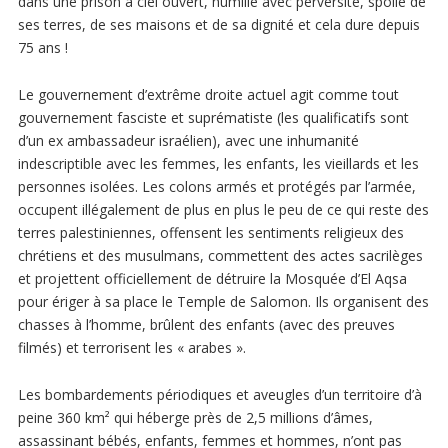
dans une prison à ciel ouvert, humilié avec perversité, spolié de
ses terres, de ses maisons et de sa dignité et cela dure depuis
75 ans !
Le gouvernement d’extrême droite actuel agit comme tout
gouvernement fasciste et suprématiste (les qualificatifs sont
d’un ex ambassadeur israélien), avec une inhumanité
indescriptible avec les femmes, les enfants, les vieillards et les
personnes isolées. Les colons armés et protégés par l’armée,
occupent illégalement de plus en plus le peu de ce qui reste des
terres palestiniennes, offensent les sentiments religieux des
chrétiens et des musulmans, commettent des actes sacrilèges
et projettent officiellement de détruire la Mosquée d’El Aqsa
pour ériger à sa place le Temple de Salomon. Ils organisent des
chasses à l’homme, brûlent des enfants (avec des preuves
filmés) et terrorisent les « arabes ».
Les bombardements périodiques et aveugles d’un territoire d’à
peine 360 km² qui héberge près de 2,5 millions d’âmes,
assassinant bébés, enfants, femmes et hommes, n’ont pas