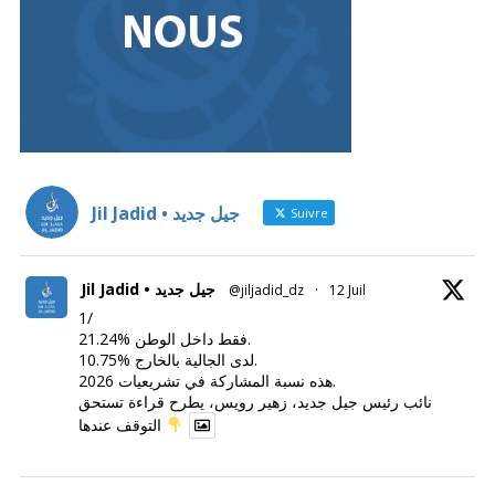
Jil Jadid • جيل جديد
Suivre
Jil Jadid • جيل جديد
@jiljadid_dz
·
12 Juil
1/
21.24% فقط داخل الوطن.
10.75% لدى الجالية بالخارج.
هذه نسبة المشاركة في تشريعيات 2026.
نائب رئيس جيل جديد، زهير رويس، يطرح قراءة تستحق
التوقف عندها