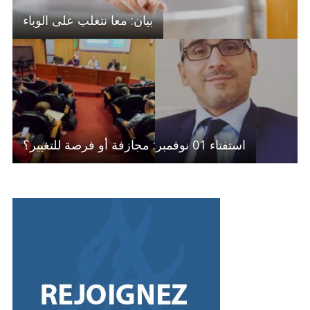
بيان: معا نتغلب على الوباء
استفتاء 01 نوفمبر: مجازفة أو فرصة للتغيير؟