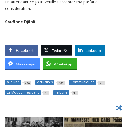
En attendant ce jour, veuillez accepter ma parfaite
considération.
Soufiane Djilali
Facebook
LinkedIn
Twitter/X
Messenger
WhatsApp
à la une
Actualités
Communiqués
268
208
74
Le Mot du Président
Tribune
21
49