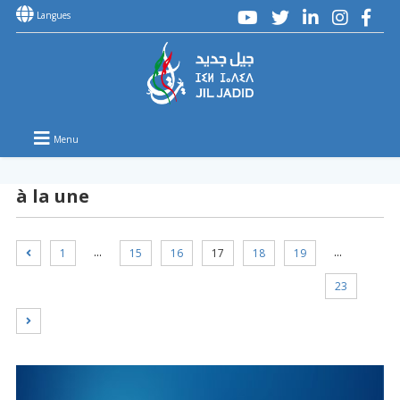
Langues
Menu
à la une
…
…
1
15
16
17
18
19
23