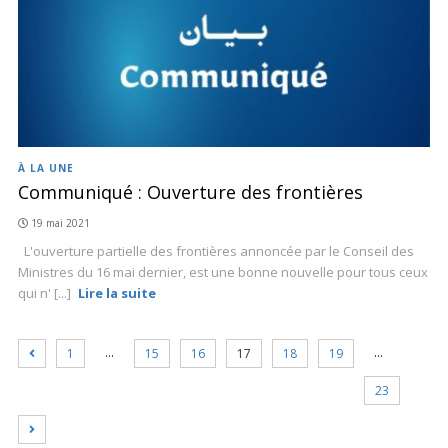
À LA UNE
Communiqué : Ouverture des frontières
19 mai 2021
L'ouverture partielle des frontières annoncée par le Conseil des
Ministres du 16 mai dernier, est une bonne nouvelle pour tous ceux
qui n' [...]
Lire la suite
…
…
1
15
16
17
18
19
23