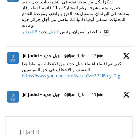
شكرًا لكل من منحنا ثقته في التشريعيات. جيل جديد
حقق نتيجة مشرفة رغم المشاركة بـ11 قائمة فقط، وفاز
بمقاعد في البرلمان. نستقبل هذا الفوز بتواضع، وموعدنا القادم
المحليات. سنبقى أوفياء لمبادئنا، نناضل من أجل جزائر حرة
وعادلة.
د. لخضر أمقران، رئيس
#جيل_
جديد
#الجزائر
Jil Jadid • جيل جديد
@jiljadid_dz
·
17 Juin
كيف تم اقصاء اعضاء جيل جديد من الانتخابات و لماذا هذا
التعسف و الاجحاف في حق السياسيين
https://www.youtube.com/watch?v=GG1lEmy_C-g
Jil Jadid • جيل جديد
@jiljadid_dz
·
13 Juin
Jil Jadid