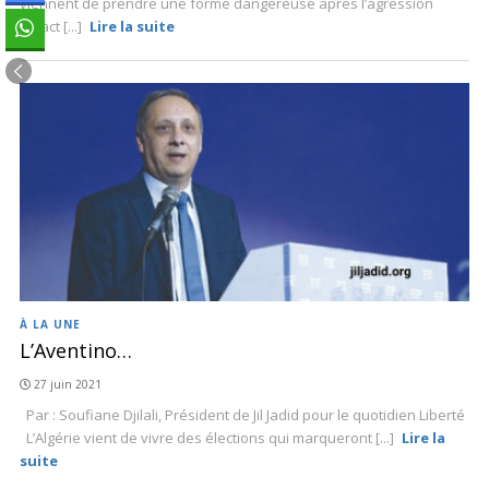
viennent de prendre une forme dangereuse après l’agression
caract [...]
Lire la suite
À LA UNE
L’Aventino…
27 juin 2021
Par : Soufiane Djilali, Président de Jil Jadid pour le quotidien Liberté
L’Algérie vient de vivre des élections qui marqueront [...]
Lire la
suite